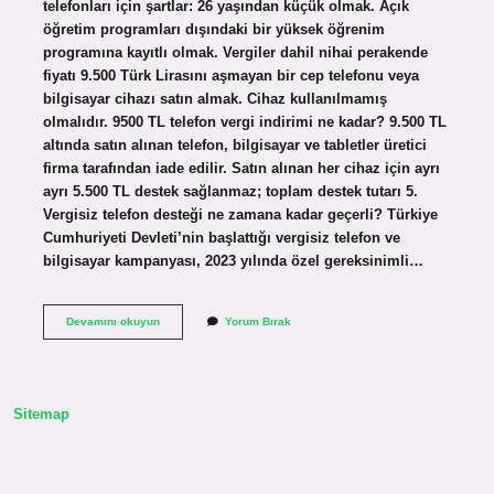
telefonları için şartlar: 26 yaşından küçük olmak. Açık
öğretim programları dışındaki bir yüksek öğrenim
programına kayıtlı olmak. Vergiler dahil nihai perakende
fiyatı 9.500 Türk Lirasını aşmayan bir cep telefonu veya
bilgisayar cihazı satın almak. Cihaz kullanılmamış
olmalıdır. 9500 TL telefon vergi indirimi ne kadar? 9.500 TL
altında satın alınan telefon, bilgisayar ve tabletler üretici
firma tarafından iade edilir. Satın alınan her cihaz için ayrı
ayrı 5.500 TL destek sağlanmaz; toplam destek tutarı 5.
Vergisiz telefon desteği ne zamana kadar geçerli? Türkiye
Cumhuriyeti Devleti’nin başlattığı vergisiz telefon ve
bilgisayar kampanyası, 2023 yılında özel gereksinimli…
Telefon
Devamını okuyun
Yorum Bırak
Vergi
Indirimi
Neleri
Kapsıyor
Sitemap