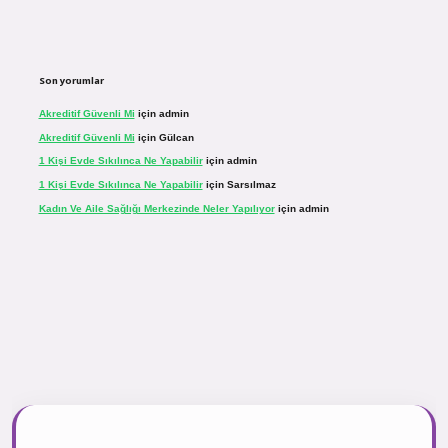
Son yorumlar
Akreditif Güvenli Mi
için
admin
Akreditif Güvenli Mi
için
Gülcan
1 Kişi Evde Sıkılınca Ne Yapabilir
için
admin
1 Kişi Evde Sıkılınca Ne Yapabilir
için
Sarsılmaz
Kadın Ve Aile Sağlığı Merkezinde Neler Yapılıyor
için
admin
ir.net