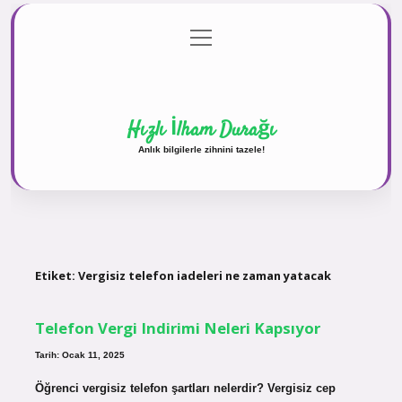
menüyü
Anasayfa
Gizlilik Politikası
Yasal Uyarı
aç
Hakkımızda
Hızlı İlham Durağı
Anlık bilgilerle zihnini tazele!
Etiket:
Vergisiz telefon iadeleri ne zaman yatacak
Telefon Vergi Indirimi Neleri Kapsıyor
Tarih: Ocak 11, 2025
Öğrenci vergisiz telefon şartları nelerdir? Vergisiz cep