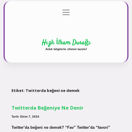
menüyü
Anasayfa
Gizlilik Politikası
Yasal Uyarı
aç
Hakkımızda
Hızlı İlham Durağı
Anlık bilgilerle zihnini tazele!
Etiket:
Twitterda beğeni ne demek
Twitterda Beğeniye Ne Denir
Tarih: Ekim 7, 2024
Twitter’da beğeni ne demek? “Fav” Twitter’da “favori”