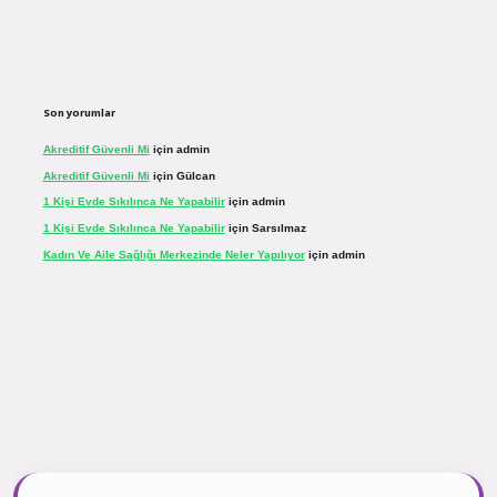
Son yorumlar
Akreditif Güvenli Mi
için
admin
Akreditif Güvenli Mi
için
Gülcan
1 Kişi Evde Sıkılınca Ne Yapabilir
için
admin
1 Kişi Evde Sıkılınca Ne Yapabilir
için
Sarsılmaz
Kadın Ve Aile Sağlığı Merkezinde Neler Yapılıyor
için
admin
r.net