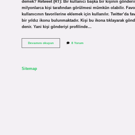
demek? Retweet (RT): Bir kullanıcı başka bir kişinin gönderis
milyonlarca kişi tarafından görülmesi mümkün olabilir. Favor
kullanıcının favorilerine eklemek için kullanılır. Twitter’da
bir yıldız ikonu bulunmaktadır. Kişi bu ikona tıklayarak gönde
denir. Yani kişi gönderiyi profilinde…
Twitterda
Devamını okuyun
8 Yorum
Beğeniye
Ne
Denir
Sitemap