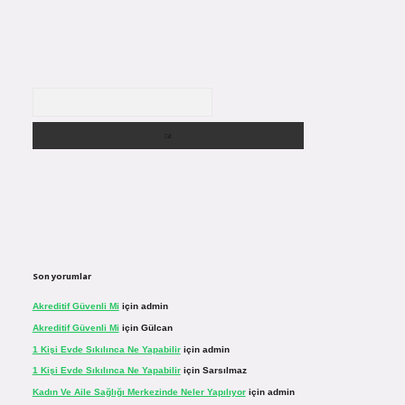
Arama
Son yorumlar
Akreditif Güvenli Mi
için
admin
Akreditif Güvenli Mi
için
Gülcan
1 Kişi Evde Sıkılınca Ne Yapabilir
için
admin
1 Kişi Evde Sıkılınca Ne Yapabilir
için
Sarsılmaz
Kadın Ve Aile Sağlığı Merkezinde Neler Yapılıyor
için
admin