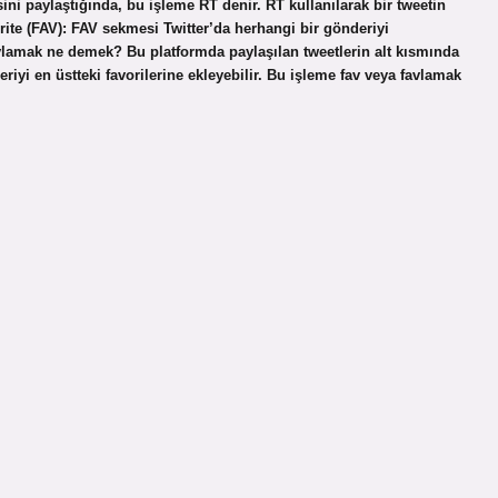
ini paylaştığında, bu işleme RT denir. RT kullanılarak bir tweetin
ite (FAV): FAV sekmesi Twitter’da herhangi bir gönderiyi
 favlamak ne demek? Bu platformda paylaşılan tweetlerin alt kısmında
riyi en üstteki favorilerine ekleyebilir. Bu işleme fav veya favlamak