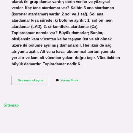
olarak iki grup damar vardır; derin venler ve yüzeysel
venler. Kaç tane atardamar var? Kalbin 3 ana atardamarı
(koroner atardamar) vardır, 2 sol ve 1 sağ. Sol ana
atardamar kısa sürede iki bölüme ayrılır: 1. sol ön inen
atardamar (LAD), 2. sirkumfleks atardamar (Cx).
Toplardamar nerede var? Büyük damarlar; Bunlar,
oksijensiz kanı vücuttan kalbe taşıyan üst ve alt olmak
üzere iki bölüme ayrılmış damarlardır. Her ikisi de sağ
atriyuma açılır. Alt vena kava, abdominal aortun yanında
yer alır ve kanı alt vücuttan yukarı doğru taşır. Vücuttaki en
büyük damardır. Toplardamar nedir 6.…
Kaç
Devamını okuyun
Yorum Bırak
Tane
Toplardamar
Var
Sitemap