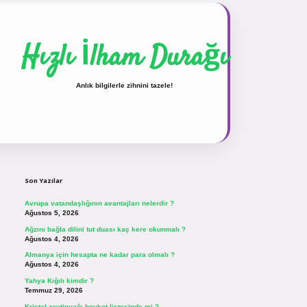
Hızlı İlham Durağı
Anlık bilgilerle zihnini tazele!
Sidebar
vdcasinogir.net
Son Yazılar
Avrupa vatandaşlığının avantajları nelerdir ?
Ağustos 5, 2026
Ağzını bağla dilini tut duası kaç kere okunmalı ?
Ağustos 4, 2026
Almanya için hesapta ne kadar para olmalı ?
Ağustos 4, 2026
Yahya Kığılı kimdir ?
Temmuz 29, 2026
Kristal zeytinyağı boykot listesinde mi ?