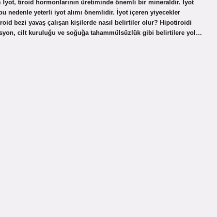
zm İyot, tiroid hormonlarının üretiminde önemli bir mineraldir. İyot
bu nedenle yeterli iyot alımı önemlidir. İyot içeren yiyecekler
roid bezi yavaş çalışan kişilerde nasıl belirtiler olur? Hipotiroidi
resyon, cilt kuruluğu ve soğuğa tahammülsüzlük gibi belirtilere yol…