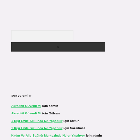
Arama
Son yorumlar
Akreditif Güvenli Mi
için
admin
Akreditif Güvenli Mi
için
Gülcan
1 Kişi Evde Sıkılınca Ne Yapabilir
için
admin
1 Kişi Evde Sıkılınca Ne Yapabilir
için
Sarsılmaz
Kadın Ve Aile Sağlığı Merkezinde Neler Yapılıyor
için
admin