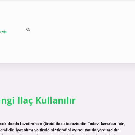
mızda
ngi Ilaç Kullanılır
 dozda levotiroksin (tiroid ilacı) tedavisidir. Tedavi kararları için,
idir. İyot alımı ve tiroid sintigrafisi ayırıcı tanıda yardımcıdır.