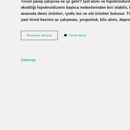
Tiroid yavaş çalışırsa ne iyi gelir? İyot alımı ve hipotiroidi
eksikliği hipotiroidizmin başlıca nedenlerinden biri olabilir, 
arasında deniz ürünleri, iyotlu tuz ve süt ürünleri bulunur. Ti
yani tiroid bezinin az çalışması, yorgunluk, kilo alımı, dep
Tiroid
Devamını okuyun
Yorum Bırak
Bezi
Az
Çalışırsa
Hangi
Ilaç
Sitemap
Kullanılır