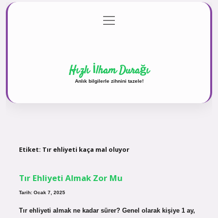
menüyü
Anasayfa
Gizlilik Politikası
Yasal Uyarı
aç
Hakkımızda
Hızlı İlham Durağı
Anlık bilgilerle zihnini tazele!
Etiket:
Tır ehliyeti kaça mal oluyor
Tır Ehliyeti Almak Zor Mu
Tarih: Ocak 7, 2025
Tır ehliyeti almak ne kadar sürer? Genel olarak kişiye 1 ay,