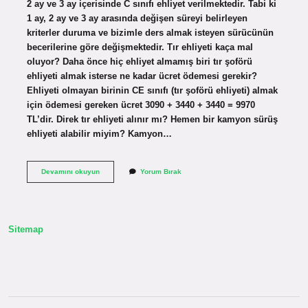
2 ay ve 3 ay içerisinde C sınıfı ehliyet verilmektedir. Tabi ki
1 ay, 2 ay ve 3 ay arasında değişen süreyi belirleyen
kriterler duruma ve bizimle ders almak isteyen sürücünün
becerilerine göre değişmektedir. Tır ehliyeti kaça mal
oluyor? Daha önce hiç ehliyet almamış biri tır şoförü
ehliyeti almak isterse ne kadar ücret ödemesi gerekir?
Ehliyeti olmayan birinin CE sınıfı (tır şoförü ehliyeti) almak
için ödemesi gereken ücret 3090 + 3440 + 3440 = 9970
TL’dir. Direk tır ehliyeti alınır mı? Hemen bir kamyon sürüş
ehliyeti alabilir miyim? Kamyon…
Tır
Devamını okuyun
Yorum Bırak
Ehliyeti
Almak
Zor
Mu
Sitemap