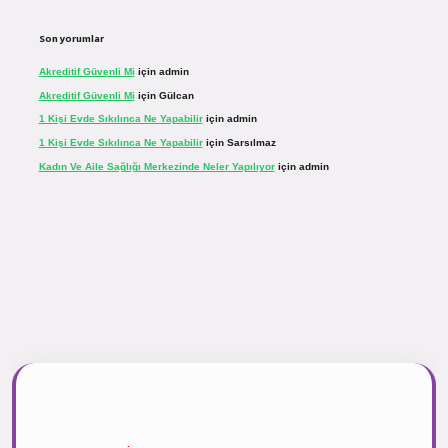
Son yorumlar
Akreditif Güvenli Mi
için
admin
Akreditif Güvenli Mi
için
Gülcan
1 Kişi Evde Sıkılınca Ne Yapabilir
için
admin
1 Kişi Evde Sıkılınca Ne Yapabilir
için
Sarsılmaz
Kadın Ve Aile Sağlığı Merkezinde Neler Yapılıyor
için
admin
.net