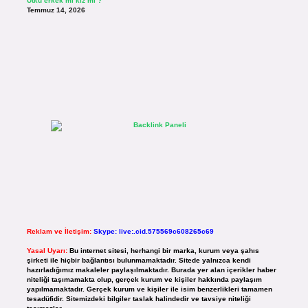
Utku erkek mi kız mı ?
Temmuz 14, 2026
Reklam ve İletişim:
Skype: live:.cid.575569c608265c69
Yasal Uyarı:
Bu internet sitesi, herhangi bir marka, kurum veya şahıs
şirketi ile hiçbir bağlantısı bulunmamaktadır. Sitede yalnızca kendi
hazırladığımız makaleler paylaşılmaktadır. Burada yer alan içerikler haber
niteliği taşımamakta olup, gerçek kurum ve kişiler hakkında paylaşım
yapılmamaktadır. Gerçek kurum ve kişiler ile isim benzerlikleri tamamen
tesadüfidir. Sitemizdeki bilgiler taslak halindedir ve tavsiye niteliği