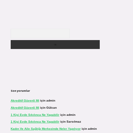
Arama
Son yorumlar
Akreditif Güvenli Mi
için
admin
Akreditif Güvenli Mi
için
Gülcan
1 Kişi Evde Sıkılınca Ne Yapabilir
için
admin
1 Kişi Evde Sıkılınca Ne Yapabilir
için
Sarsılmaz
Kadın Ve Aile Sağlığı Merkezinde Neler Yapılıyor
için
admin