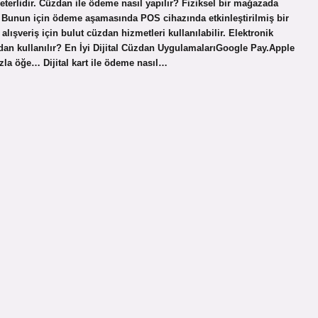
erlidir. Cüzdan ile ödeme nasıl yapılır? Fiziksel bir mağazada
ir. Bunun için ödeme aşamasında POS cihazında etkinleştirilmiş bir
alışveriş için bulut cüzdan hizmetleri kullanılabilir. Elektronik
cüzdan kullanılır? En İyi Dijital Cüzdan UygulamalarıGoogle Pay.Apple
la öğe… Dijital kart ile ödeme nasıl…