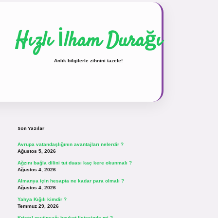
Hızlı İlham Durağı
Anlık bilgilerle zihnini tazele!
Sidebar
vdcasinogir.net
Son Yazılar
Avrupa vatandaşlığının avantajları nelerdir ?
Ağustos 5, 2026
Ağzını bağla dilini tut duası kaç kere okunmalı ?
Ağustos 4, 2026
Almanya için hesapta ne kadar para olmalı ?
Ağustos 4, 2026
Yahya Kığılı kimdir ?
Temmuz 29, 2026
Kristal zeytinyağı boykot listesinde mi ?