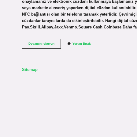
onaylamanız ve elektronik cüzdanı kullanmaya başlamanız yet
veya markette alışveriş yaparken dijital cüzdan kullanılabil
NFC bağlantısı olan bir telefonu taramak yeterlidir. Çevrimiçi 
cüzdanlar tarayıcılarda da etkinleştirilebilir. Hangi dijital 
Pay.Skrill.Alipay.Jaxx.Venmo.Square Cash.Coinbase.Daha faz
Dijital
Devamını okuyun
Yorum Bırak
Cüzdan
Ile
Ödeme
Nasıl
Yapılır
Sitemap