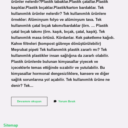
ürünler nelerdir?Plastik tabaklar.Plastik çatallar.Plastik
kaşıklar.Plastik bıçaklar.Plastik/karton bardaklar. Tek
kullanımlık ürünler nelerdir? Tek kullanımlık ürünlere
örnekler: Alüminyum folyo ve alüminyum tava. Tek
kullanımlık çatal bıçak takımı/bardaklar (örn. … Plastik
çatal bıçak takımı (örn. kaşık, bıçak, çatal, kaşık). Tek
kullanımlık masa örtüsü. Kürdanlar. Kek paketleme kağıdı.
Kahve filtreleri (kompost gübreye dönüştürülebilir)
Meşrubat pipeti Tek kullanımlık plastik zararlı mı? Tek
kullanımlık plastikler insan sağlığına da zararlı olabilir.
Plastik ürünlerde bulunan kimyasallar yiyecek ve
içeceklerle temas ettiğinde sızabilir ve yutulabilir. Bu
kimyasallar hormonal dengesizliklere, kansere ve diğer
sağlık sorunlarına yol açabilir. Tek kullanımlık ürüne ne
denir? Tek…
Tek
Devamını okuyun
Yorum Bırak
Kullanımlık
Plastik
Nedir
Sitemap