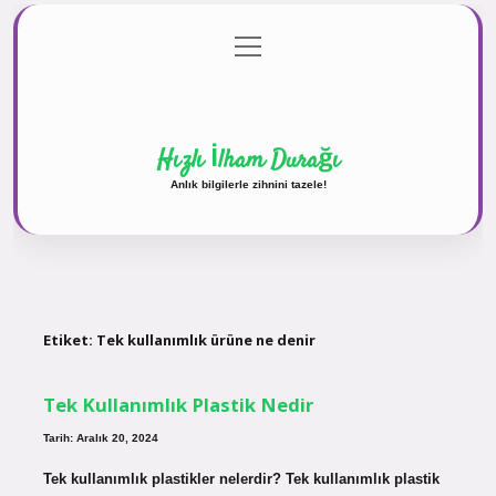
menüyü
Anasayfa
Gizlilik Politikası
Yasal Uyarı
aç
Hakkımızda
Hızlı İlham Durağı
Anlık bilgilerle zihnini tazele!
Etiket:
Tek kullanımlık ürüne ne denir
Tek Kullanımlık Plastik Nedir
Tarih: Aralık 20, 2024
Tek kullanımlık plastikler nelerdir? Tek kullanımlık plastik