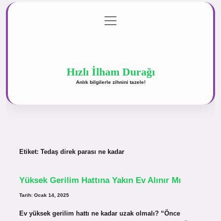
menüyü
Anasayfa
Gizlilik Politikası
Yasal Uyarı
aç
Hakkımızda
Hızlı İlham Durağı
Anlık bilgilerle zihnini tazele!
Etiket:
Tedaş direk parası ne kadar
Yüksek Gerilim Hattına Yakın Ev Alınır Mı
Tarih: Ocak 14, 2025
Ev yüksek gerilim hattı ne kadar uzak olmalı? “Önce