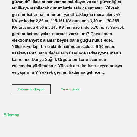
güvenlik” ilkesini her zaman hatırlayın ve can güvenliğini
tehlikeye atabilecek durumlarda asla çalışmayın. Yüksek
gerilim hatlarına minimum yanal yaklaşma mesafeleri: 69
KV’ye kadar 2,25 m, 115-161 KV arasında 3,40 m, 130-285
KV arasında 4,50 m, 345 KV’nin üzerinde 5,70 m, 7. Yüksek
gerilim hattına yakın oturmak zararlı mı? Çocuklarda
elektromanyetik alanlar beyne daha güçlü nüfuz eder.
Yüksek voltajlı bir elektrik hattından sadece 8-10 metre
uzaktaysanız, sınır değerlerin üzerinde radyasyona maruz
kalırsınız. Dünya Sağlık Örgütü bu konu üzerinde
çalışmalar yürütmüştür. Yüksek gerilim hattı geçen arsaya
ev yapılır mı? Yüksek gerilim hatlarına gelince,…
Yüksek
Devamını okuyun
Yorum Bırak
Gerilim
Hattına
Yakın
Ev
Alınır
Sitemap
Mı