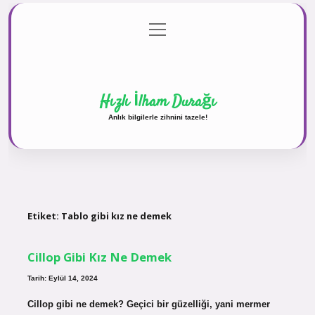
menüyü
Anasayfa
Gizlilik Politikası
Yasal Uyarı
aç
Hakkımızda
Hızlı İlham Durağı
Anlık bilgilerle zihnini tazele!
Etiket:
Tablo gibi kız ne demek
Cillop Gibi Kız Ne Demek
Tarih: Eylül 14, 2024
Cillop gibi ne demek? Geçici bir güzelliği, yani mermer