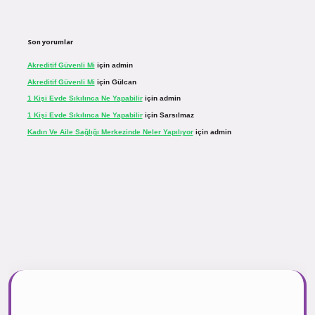
Son yorumlar
Akreditif Güvenli Mi
için
admin
Akreditif Güvenli Mi
için
Gülcan
1 Kişi Evde Sıkılınca Ne Yapabilir
için
admin
1 Kişi Evde Sıkılınca Ne Yapabilir
için
Sarsılmaz
Kadın Ve Aile Sağlığı Merkezinde Neler Yapılıyor
için
admin
.net