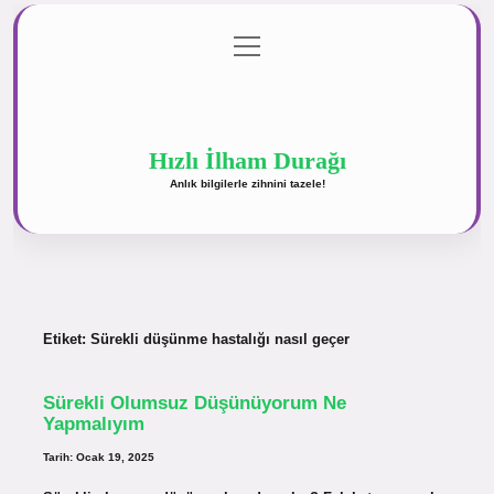
menüyü
Anasayfa
Gizlilik Politikası
Yasal Uyarı
aç
Hakkımızda
Hızlı İlham Durağı
Anlık bilgilerle zihnini tazele!
Etiket:
Sürekli düşünme hastalığı nasıl geçer
Sürekli Olumsuz Düşünüyorum Ne
Yapmalıyım
Tarih: Ocak 19, 2025