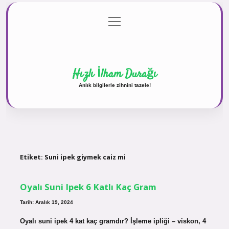
menüyü
Anasayfa
Gizlilik Politikası
Yasal Uyarı
aç
Hakkımızda
Hızlı İlham Durağı
Anlık bilgilerle zihnini tazele!
Etiket:
Suni ipek giymek caiz mi
Oyalı Suni Ipek 6 Katlı Kaç Gram
Tarih: Aralık 19, 2024
Oyalı suni ipek 4 kat kaç gramdır? İşleme ipliği – viskon, 4