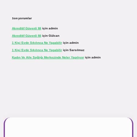
Son yorumlar
Akreditif Güvenli Mi
için
admin
Akreditif Güvenli Mi
için
Gülcan
1 Kişi Evde Sıkılınca Ne Yapabilir
için
admin
1 Kişi Evde Sıkılınca Ne Yapabilir
için
Sarsılmaz
Kadın Ve Aile Sağlığı Merkezinde Neler Yapılıyor
için
admin
r.net