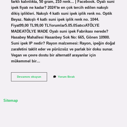
farklı kalınlıkta, 50 gram, 210 renk… | Facebook. Oyalı suni
ipek fiyatı ne kadar? 2024’te en çok tercih edilen nakışlı
dikiş iplikleri. Nakışlı 4 katlı suni ipek iplik renk no. Optik
Beyaz. Nakışlı 4 katlı suni ipek iplik renk no. 1044.
Fiyat99,00 TL99,00 TLYorumlar5.05.0SatıcıATÖLYE
MADEATÖLYE MADE Oyalı suni ipek Fabrikası nerede?
Hasabey Mahallesi Hasanbey Sok No: 665, Gönen 10900.
Suni ipek IP nedir? Rayon malzemesi: Rayon, ipeğin doğal
zarafetini taklit eder ve pürüzsüz ve parlak bir doku sunar.
Vegan ve çevre dostu bir alternatif arayanlar için
mükemmel bir…
Oyalı
Devamını okuyun
Yorum Bırak
Suni
Ipek
6
Katlı
Kaç
Sitemap
Gram