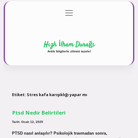
menüyü
Anasayfa
Gizlilik Politikası
Yasal Uyarı
aç
Hakkımızda
Hızlı İlham Durağı
Anlık bilgilerle zihnini tazele!
Etiket:
Stres kafa karışıklığı yapar mı
Ptsd Nedir Belirtileri
Tarih: Ocak 12, 2025
PTSD nasıl anlaşılır? Psikolojik travmadan sonra,