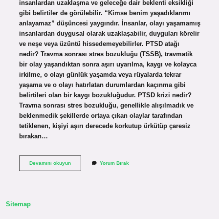
insanlardan uzaklaşma ve geleceğe dair beklenti eksikliği
gibi belirtiler de görülebilir. “Kimse benim yaşadıklarımı
anlayamaz” düşüncesi yaygındır. İnsanlar, olayı yaşamamış
insanlardan duygusal olarak uzaklaşabilir, duyguları körelir
ve neşe veya üzüntü hissedemeyebilirler. PTSD atağı
nedir? Travma sonrası stres bozukluğu (TSSB), travmatik
bir olay yaşandıktan sonra aşırı uyarılma, kaygı ve kolayca
irkilme, o olayı günlük yaşamda veya rüyalarda tekrar
yaşama ve o olayı hatırlatan durumlardan kaçınma gibi
belirtileri olan bir kaygı bozukluğudur. PTSD krizi nedir?
Travma sonrası stres bozukluğu, genellikle alışılmadık ve
beklenmedik şekillerde ortaya çıkan olaylar tarafından
tetiklenen, kişiyi aşırı derecede korkutup ürkütüp çaresiz
bırakan…
Ptsd
Devamını okuyun
Yorum Bırak
Nedir
Belirtileri
Sitemap