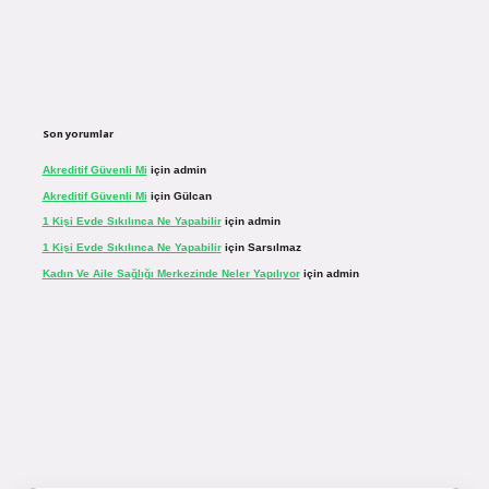
Son yorumlar
Akreditif Güvenli Mi
için
admin
Akreditif Güvenli Mi
için
Gülcan
1 Kişi Evde Sıkılınca Ne Yapabilir
için
admin
1 Kişi Evde Sıkılınca Ne Yapabilir
için
Sarsılmaz
Kadın Ve Aile Sağlığı Merkezinde Neler Yapılıyor
için
admin
inogir.net