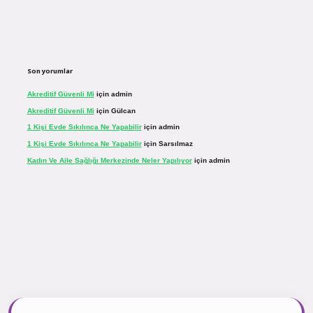
Son yorumlar
Akreditif Güvenli Mi
için
admin
Akreditif Güvenli Mi
için
Gülcan
1 Kişi Evde Sıkılınca Ne Yapabilir
için
admin
1 Kişi Evde Sıkılınca Ne Yapabilir
için
Sarsılmaz
Kadın Ve Aile Sağlığı Merkezinde Neler Yapılıyor
için
admin
.net