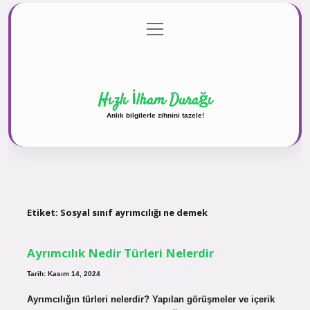
menüyü
Anasayfa
Gizlilik Politikası
Yasal Uyarı
aç
Hakkımızda
Hızlı İlham Durağı
Anlık bilgilerle zihnini tazele!
Etiket:
Sosyal sınıf ayrımcılığı ne demek
Ayrımcılık Nedir Türleri Nelerdir
Tarih: Kasım 14, 2024
Ayrımcılığın türleri nelerdir? Yapılan görüşmeler ve içerik