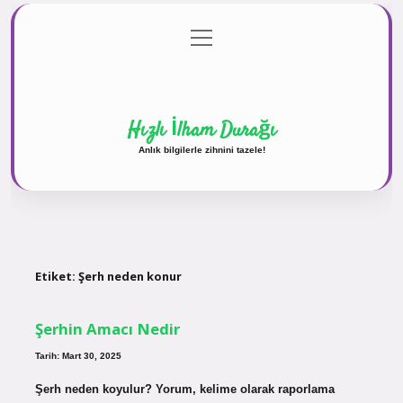
menüyü
Anasayfa
Gizlilik Politikası
Yasal Uyarı
aç
Hakkımızda
Hızlı İlham Durağı
Anlık bilgilerle zihnini tazele!
Etiket:
Şerh neden konur
Şerhin Amacı Nedir
Tarih: Mart 30, 2025
Şerh neden koyulur? Yorum, kelime olarak raporlama