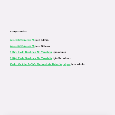
Son yorumlar
Akreditif Güvenli Mi
için
admin
Akreditif Güvenli Mi
için
Gülcan
1 Kişi Evde Sıkılınca Ne Yapabilir
için
admin
1 Kişi Evde Sıkılınca Ne Yapabilir
için
Sarsılmaz
Kadın Ve Aile Sağlığı Merkezinde Neler Yapılıyor
için
admin
r.net