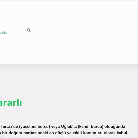
mızda
rarlı
 Terazi’de (yücelme burcu) veya Oğlak’ta (kendi burcu) olduğunda
ün bir doğum haritasındaki en güçlü ve etkili konumları olarak kabul