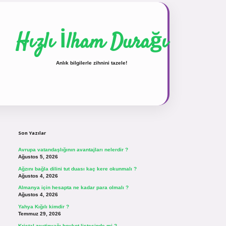
Hızlı İlham Durağı
Anlık bilgilerle zihnini tazele!
Sidebar
vdcasinogir.net
Son Yazılar
Avrupa vatandaşlığının avantajları nelerdir ?
Ağustos 5, 2026
Ağzını bağla dilini tut duası kaç kere okunmalı ?
Ağustos 4, 2026
Almanya için hesapta ne kadar para olmalı ?
Ağustos 4, 2026
Yahya Kığılı kimdir ?
Temmuz 29, 2026
Kristal zeytinyağı boykot listesinde mi ?