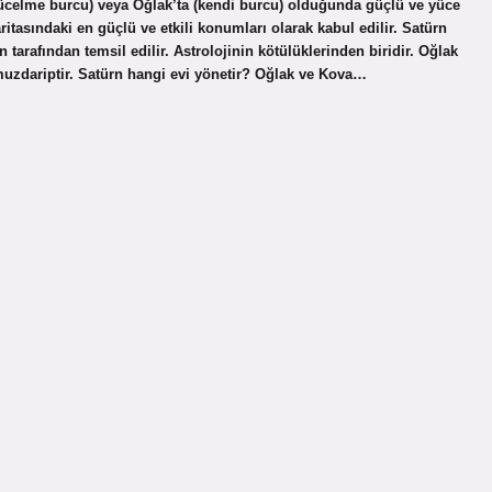
(yücelme burcu) veya Oğlak’ta (kendi burcu) olduğunda güçlü ve yüce
ritasındaki en güçlü ve etkili konumları olarak kabul edilir. Satürn
tarafından temsil edilir. Astrolojinin kötülüklerinden biridir. Oğlak
muzdariptir. Satürn hangi evi yönetir? Oğlak ve Kova…