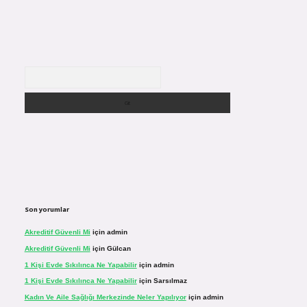
Arama
Son yorumlar
Akreditif Güvenli Mi
için
admin
Akreditif Güvenli Mi
için
Gülcan
1 Kişi Evde Sıkılınca Ne Yapabilir
için
admin
1 Kişi Evde Sıkılınca Ne Yapabilir
için
Sarsılmaz
Kadın Ve Aile Sağlığı Merkezinde Neler Yapılıyor
için
admin