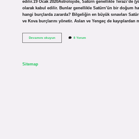
edilir.19 Ocak 2020Astrolojide, Satürn genellikle Terazi’de 
olarak kabul edilir. Bunlar genellikle Satürn’ün bir doğum ha
hangi burçlarda zararda? Bilgeliğin en büyük sınavları Satürn 
ve Kova burçlarını yönetir. Aslan ve Yengeç de kayıplardan 
Satürn
Devamını okuyun
8 Yorum
Hangi
Konumda
Zararlı
Sitemap