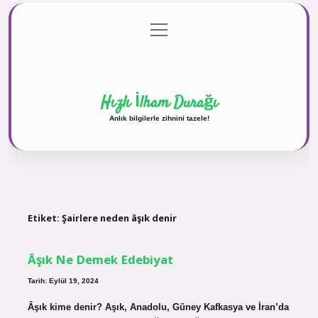
menüyü
Anasayfa
Gizlilik Politikası
Yasal Uyarı
aç
Hakkımızda
Hızlı İlham Durağı
Anlık bilgilerle zihnini tazele!
Etiket:
Şairlere neden âşık denir
Âşık Ne Demek Edebiyat
Tarih: Eylül 19, 2024
Âşık kime denir? Aşık, Anadolu, Güney Kafkasya ve İran’da