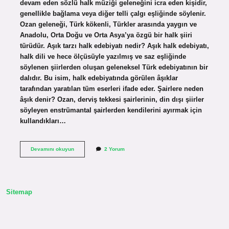
devam eden sözlü halk müziği geleneğini icra eden kişidir,
genellikle bağlama veya diğer telli çalgı eşliğinde söylenir.
Ozan geleneği, Türk kökenli, Türkler arasında yaygın ve
Anadolu, Orta Doğu ve Orta Asya’ya özgü bir halk şiiri
türüdür. Aşık tarzı halk edebiyatı nedir? Aşık halk edebiyatı,
halk dili ve hece ölçüsüyle yazılmış ve saz eşliğinde
söylenen şiirlerden oluşan geleneksel Türk edebiyatının bir
dalıdır. Bu isim, halk edebiyatında görülen âşıklar
tarafından yaratılan tüm eserleri ifade eder. Şairlere neden
âşık denir? Ozan, derviş tekkesi şairlerinin, din dışı şiirler
söyleyen enstrümantal şairlerden kendilerini ayırmak için
kullandıkları…
Âşık
Devamını okuyun
2 Yorum
Ne
Demek
Edebiyat
Sitemap