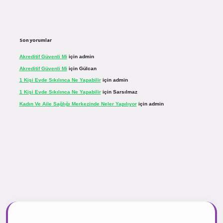
Son yorumlar
Akreditif Güvenli Mi
için
admin
Akreditif Güvenli Mi
için
Gülcan
1 Kişi Evde Sıkılınca Ne Yapabilir
için
admin
1 Kişi Evde Sıkılınca Ne Yapabilir
için
Sarsılmaz
Kadın Ve Aile Sağlığı Merkezinde Neler Yapılıyor
için
admin
r.net