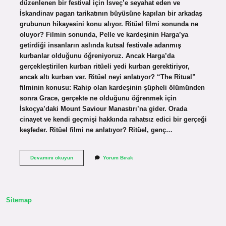
düzenlenen bir festival için İsveç’e seyahat eden ve
İskandinav pagan tarikatının büyüsüne kapılan bir arkadaş
grubunun hikayesini konu alıyor. Ritüel filmi sonunda ne
oluyor? Filmin sonunda, Pelle ve kardeşinin Harga’ya
getirdiği insanların aslında kutsal festivale adanmış
kurbanlar olduğunu öğreniyoruz. Ancak Harga’da
gerçekleştirilen kurban ritüeli yedi kurban gerektiriyor,
ancak altı kurban var. Ritüel neyi anlatıyor? “The Ritual”
filminin konusu: Rahip olan kardeşinin şüpheli ölümünden
sonra Grace, gerçekte ne olduğunu öğrenmek için
İskoçya’daki Mount Saviour Manastırı’na gider. Orada
cinayet ve kendi geçmişi hakkında rahatsız edici bir gerçeği
keşfeder. Ritüel filmi ne anlatıyor? Ritüel, genç…
Midsommar
Devamını okuyun
Yorum Bırak
Ne
Anlatmak
Istiyor
Sitemap