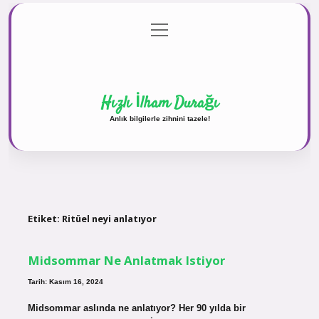
menüyü
Anasayfa
Gizlilik Politikası
Yasal Uyarı
aç
Hakkımızda
Hızlı İlham Durağı
Anlık bilgilerle zihnini tazele!
Etiket:
Ritüel neyi anlatıyor
Midsommar Ne Anlatmak Istiyor
Tarih: Kasım 16, 2024
Midsommar aslında ne anlatıyor? Her 90 yılda bir