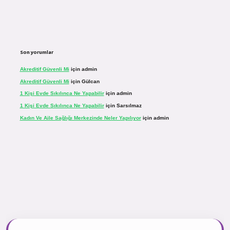
Son yorumlar
Akreditif Güvenli Mi
için
admin
Akreditif Güvenli Mi
için
Gülcan
1 Kişi Evde Sıkılınca Ne Yapabilir
için
admin
1 Kişi Evde Sıkılınca Ne Yapabilir
için
Sarsılmaz
Kadın Ve Aile Sağlığı Merkezinde Neler Yapılıyor
için
admin
sinogir.net