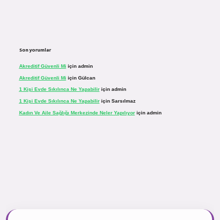
Son yorumlar
Akreditif Güvenli Mi
için
admin
Akreditif Güvenli Mi
için
Gülcan
1 Kişi Evde Sıkılınca Ne Yapabilir
için
admin
1 Kişi Evde Sıkılınca Ne Yapabilir
için
Sarsılmaz
Kadın Ve Aile Sağlığı Merkezinde Neler Yapılıyor
için
admin
r.net