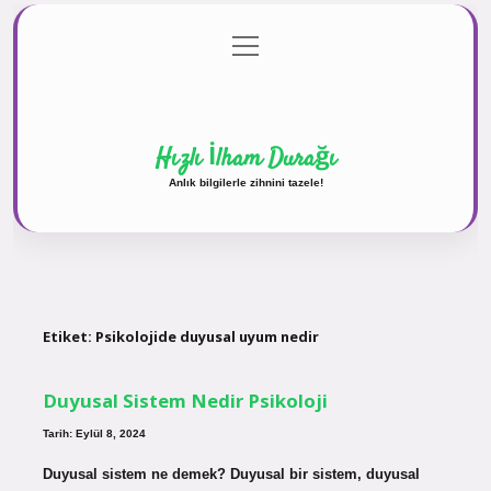
menüyü
Anasayfa
Gizlilik Politikası
Yasal Uyarı
aç
Hakkımızda
Hızlı İlham Durağı
Anlık bilgilerle zihnini tazele!
Etiket:
Psikolojide duyusal uyum nedir
Duyusal Sistem Nedir Psikoloji
Tarih: Eylül 8, 2024
Duyusal sistem ne demek? Duyusal bir sistem, duyusal