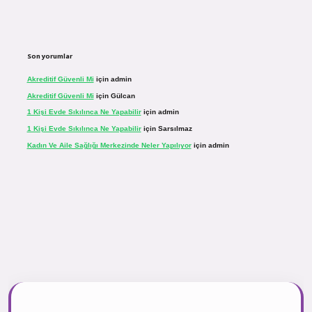
Son yorumlar
Akreditif Güvenli Mi
için
admin
Akreditif Güvenli Mi
için
Gülcan
1 Kişi Evde Sıkılınca Ne Yapabilir
için
admin
1 Kişi Evde Sıkılınca Ne Yapabilir
için
Sarsılmaz
Kadın Ve Aile Sağlığı Merkezinde Neler Yapılıyor
için
admin
r.net