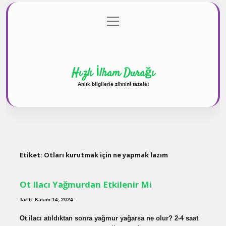
menüyü
Anasayfa
Gizlilik Politikası
Yasal Uyarı
aç
Hakkımızda
Hızlı İlham Durağı
Anlık bilgilerle zihnini tazele!
Etiket:
Otları kurutmak için ne yapmak lazım
Ot Ilacı Yağmurdan Etkilenir Mi
Tarih: Kasım 14, 2024
Ot ilacı atıldıktan sonra yağmur yağarsa ne olur? 2-4 saat