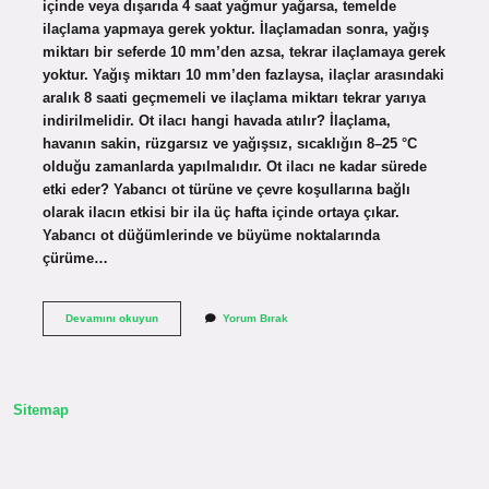
içinde veya dışarıda 4 saat yağmur yağarsa, temelde
ilaçlama yapmaya gerek yoktur. İlaçlamadan sonra, yağış
miktarı bir seferde 10 mm’den azsa, tekrar ilaçlamaya gerek
yoktur. Yağış miktarı 10 mm’den fazlaysa, ilaçlar arasındaki
aralık 8 saati geçmemeli ve ilaçlama miktarı tekrar yarıya
indirilmelidir. Ot ilacı hangi havada atılır? İlaçlama,
havanın sakin, rüzgarsız ve yağışsız, sıcaklığın 8–25 °C
olduğu zamanlarda yapılmalıdır. Ot ilacı ne kadar sürede
etki eder? Yabancı ot türüne ve çevre koşullarına bağlı
olarak ilacın etkisi bir ila üç hafta içinde ortaya çıkar.
Yabancı ot düğümlerinde ve büyüme noktalarında
çürüme…
Ot
Devamını okuyun
Yorum Bırak
Ilacı
Yağmurdan
Etkilenir
Mi
Sitemap