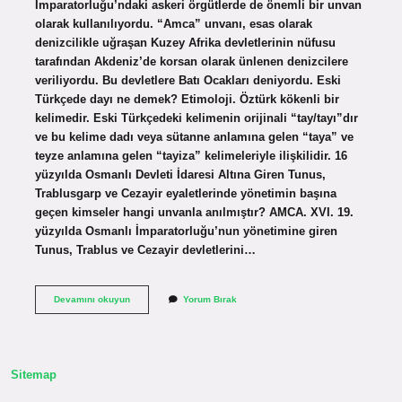
İmparatorluğu’ndaki askeri örgütlerde de önemli bir unvan
olarak kullanılıyordu. “Amca” unvanı, esas olarak
denizcilikle uğraşan Kuzey Afrika devletlerinin nüfusu
tarafından Akdeniz’de korsan olarak ünlenen denizcilere
veriliyordu. Bu devletlere Batı Ocakları deniyordu. Eski
Türkçede dayı ne demek? Etimoloji. Öztürk kökenli bir
kelimedir. Eski Türkçedeki kelimenin orijinali “tay/tayı”dır
ve bu kelime dadı veya sütanne anlamına gelen “taya” ve
teyze anlamına gelen “tayiza” kelimeleriyle ilişkilidir. 16
yüzyılda Osmanlı Devleti İdaresi Altına Giren Tunus,
Trablusgarp ve Cezayir eyaletlerinde yönetimin başına
geçen kimseler hangi unvanla anılmıştır? AMCA. XVI. 19.
yüzyılda Osmanlı İmparatorluğu’nun yönetimine giren
Tunus, Trablus ve Cezayir devletlerini…
Osmanlıda
Devamını okuyun
Yorum Bırak
Dayı
Ne
Demek
Sitemap