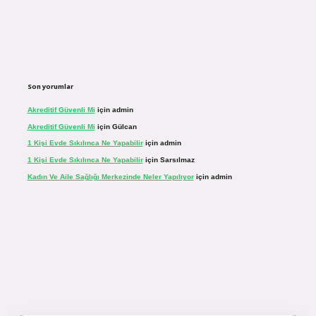
Son yorumlar
Akreditif Güvenli Mi
için
admin
Akreditif Güvenli Mi
için
Gülcan
1 Kişi Evde Sıkılınca Ne Yapabilir
için
admin
1 Kişi Evde Sıkılınca Ne Yapabilir
için
Sarsılmaz
Kadın Ve Aile Sağlığı Merkezinde Neler Yapılıyor
için
admin
.net