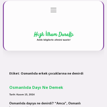
menüyü
Anasayfa
Gizlilik Politikası
Yasal Uyarı
aç
Hakkımızda
Hızlı İlham Durağı
Anlık bilgilerle zihnini tazele!
Etiket:
Osmanlıda erkek çocuklarına ne denirdi
Osmanlıda Dayı Ne Demek
Tarih: Kasım 15, 2024
Osmanlıda dayıya ne denirdi? “Amca”, Osmanlı