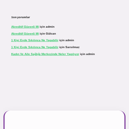
Son yorumlar
Akreditif Güvenli Mi
için
admin
Akreditif Güvenli Mi
için
Gülcan
1 Kişi Evde Sıkılınca Ne Yapabilir
için
admin
1 Kişi Evde Sıkılınca Ne Yapabilir
için
Sarsılmaz
Kadın Ve Aile Sağlığı Merkezinde Neler Yapılıyor
için
admin
r.net