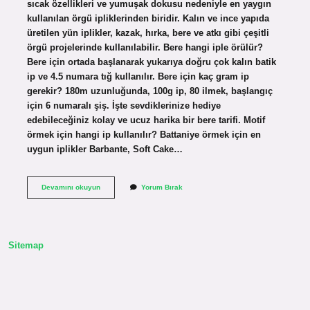
sıcak özellikleri ve yumuşak dokusu nedeniyle en yaygın
kullanılan örgü ipliklerinden biridir. Kalın ve ince yapıda
üretilen yün iplikler, kazak, hırka, bere ve atkı gibi çeşitli
örgü projelerinde kullanılabilir. Bere hangi iple örülür?
Bere için ortada başlanarak yukarıya doğru çok kalın batik
ip ve 4.5 numara tığ kullanılır. Bere için kaç gram ip
gerekir? 180m uzunluğunda, 100g ip, 80 ilmek, başlangıç ​​
için 6 numaralı şiş. İşte sevdiklerinize hediye
edebileceğiniz kolay ve ucuz harika bir bere tarifi. Motif
örmek için hangi ip kullanılır? Battaniye örmek için en
uygun iplikler Barbante, Soft Cake…
Bere
Devamını okuyun
Yorum Bırak
Yapmak
Için
Hangi
Ip
Kullanılır
Sitemap