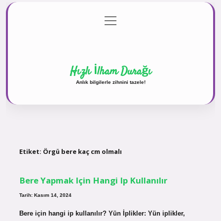
menüyü
Anasayfa
Gizlilik Politikası
Yasal Uyarı
aç
Hakkımızda
Hızlı İlham Durağı
Anlık bilgilerle zihnini tazele!
Etiket:
Örgü bere kaç cm olmalı
Bere Yapmak Için Hangi Ip Kullanılır
Tarih: Kasım 14, 2024
Bere için hangi ip kullanılır? Yün İplikler: Yün iplikler,