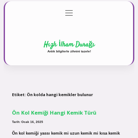
menüyü
Anasayfa
Gizlilik Politikası
Yasal Uyarı
aç
Hakkımızda
Hızlı İlham Durağı
Anlık bilgilerle zihnini tazele!
Etiket:
Ön kolda hangi kemikler bulunur
Ön Kol Kemiği Hangi Kemik Türü
Tarih: Ocak 16, 2025
Ön kol kemiği yassı kemik mi uzun kemik mi kısa kemik