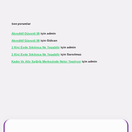
Son yorumlar
Akreditif Güvenli Mi
için
admin
Akreditif Güvenli Mi
için
Gülcan
1 Kişi Evde Sıkılınca Ne Yapabilir
için
admin
1 Kişi Evde Sıkılınca Ne Yapabilir
için
Sarsılmaz
Kadın Ve Aile Sağlığı Merkezinde Neler Yapılıyor
için
admin
sinogir.net