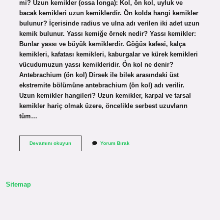
mi? Uzun kemikler (ossa longa): Kol, ön kol, uyluk ve
bacak kemikleri uzun kemiklerdir. Ön kolda hangi kemikler
bulunur? İçerisinde radius ve ulna adı verilen iki adet uzun
kemik bulunur. Yassı kemiğe örnek nedir? Yassı kemikler:
Bunlar yassı ve büyük kemiklerdir. Göğüs kafesi, kalça
kemikleri, kafatası kemikleri, kaburgalar ve kürek kemikleri
vücudumuzun yassı kemikleridir. Ön kol ne denir?
Antebrachium (ön kol) Dirsek ile bilek arasındaki üst
ekstremite bölümüne antebrachium (ön kol) adı verilir.
Uzun kemikler hangileri? Uzun kemikler, karpal ve tarsal
kemikler hariç olmak üzere, öncelikle serbest uzuvların
tüm…
Ön
Devamını okuyun
Yorum Bırak
Kol
Kemiği
Hangi
Kemik
Türü
Sitemap