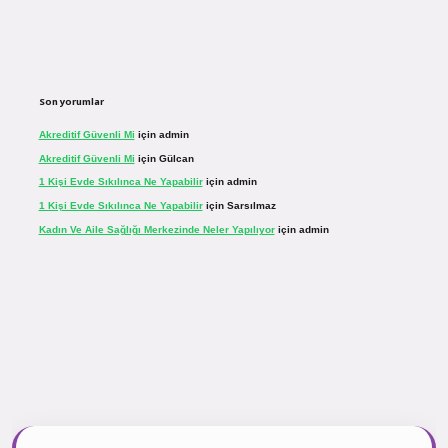
Son yorumlar
Akreditif Güvenli Mi
için
admin
Akreditif Güvenli Mi
için
Gülcan
1 Kişi Evde Sıkılınca Ne Yapabilir
için
admin
1 Kişi Evde Sıkılınca Ne Yapabilir
için
Sarsılmaz
Kadın Ve Aile Sağlığı Merkezinde Neler Yapılıyor
için
admin
r.net