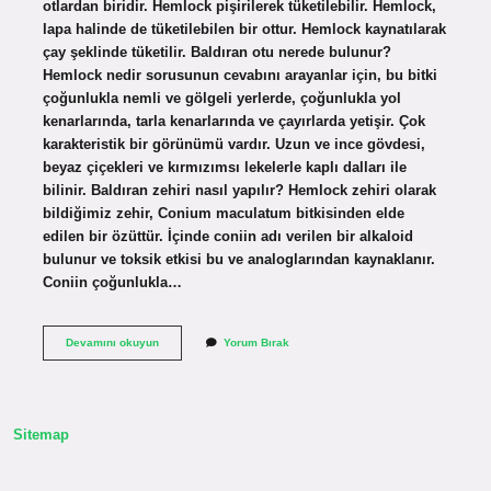
otlardan biridir. Hemlock pişirilerek tüketilebilir. Hemlock,
lapa halinde de tüketilebilen bir ottur. Hemlock kaynatılarak
çay şeklinde tüketilir. Baldıran otu nerede bulunur?
Hemlock nedir sorusunun cevabını arayanlar için, bu bitki
çoğunlukla nemli ve gölgeli yerlerde, çoğunlukla yol
kenarlarında, tarla kenarlarında ve çayırlarda yetişir. Çok
karakteristik bir görünümü vardır. Uzun ve ince gövdesi,
beyaz çiçekleri ve kırmızımsı lekelerle kaplı dalları ile
bilinir. Baldıran zehiri nasıl yapılır? Hemlock zehiri olarak
bildiğimiz zehir, Conium maculatum bitkisinden elde
edilen bir özüttür. İçinde coniin adı verilen bir alkaloid
bulunur ve toksik etkisi bu ve analoglarından kaynaklanır.
Coniin çoğunlukla…
Baldıran
Devamını okuyun
Yorum Bırak
Otu
Neresi
Zehirli
Sitemap