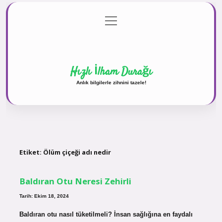
menüyü
Anasayfa
Gizlilik Politikası
Yasal Uyarı
aç
Hakkımızda
Hızlı İlham Durağı
Anlık bilgilerle zihnini tazele!
Etiket:
Ölüm çiçeği adı nedir
Baldıran Otu Neresi Zehirli
Tarih: Ekim 18, 2024
Baldıran otu nasıl tüketilmeli? İnsan sağlığına en faydalı