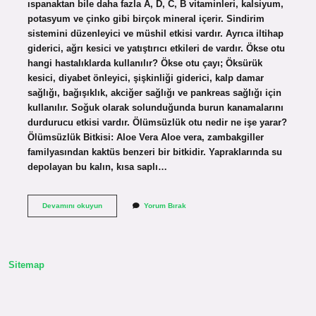
ıspanaktan bile daha fazla A, D, C, B vitaminleri, kalsiyum,
potasyum ve çinko gibi birçok mineral içerir. Sindirim
sistemini düzenleyici ve müshil etkisi vardır. Ayrıca iltihap
giderici, ağrı kesici ve yatıştırıcı etkileri de vardır. Ökse otu
hangi hastalıklarda kullanılır? Ökse otu çayı; Öksürük
kesici, diyabet önleyici, şişkinliği giderici, kalp damar
sağlığı, bağışıklık, akciğer sağlığı ve pankreas sağlığı için
kullanılır. Soğuk olarak solunduğunda burun kanamalarını
durdurucu etkisi vardır. Ölümsüzlük otu nedir ne işe yarar?
Ölümsüzlük Bitkisi: Aloe Vera Aloe vera, zambakgiller
familyasından kaktüs benzeri bir bitkidir. Yapraklarında su
depolayan bu kalın, kısa saplı…
Küşüt
Devamını okuyun
Yorum Bırak
Otu
Ne
Işe
Yarar
Sitemap