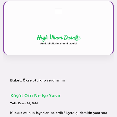
menüyü
Anasayfa
Gizlilik Politikası
Yasal Uyarı
aç
Hakkımızda
Hızlı İlham Durağı
Anlık bilgilerle zihnini tazele!
Etiket:
Ökse otu kilo verdirir mi
Küşüt Otu Ne Işe Yarar
Tarih: Kasım 16, 2024
Kuskus otunun faydaları nelerdir? İçerdiği demirin yanı sıra