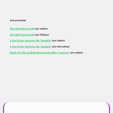
Son yorumlar
Akreditif Güvenli Mi
için
admin
Akreditif Güvenli Mi
için
Gülcan
1 Kişi Evde Sıkılınca Ne Yapabilir
için
admin
1 Kişi Evde Sıkılınca Ne Yapabilir
için
Sarsılmaz
Kadın Ve Aile Sağlığı Merkezinde Neler Yapılıyor
için
admin
sinogir.net