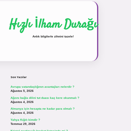
Hızlı İlham Durağı
Anlık bilgilerle zihnini tazele!
Sidebar
vdcasinogir.net
Son Yazılar
Avrupa vatandaşlığının avantajları nelerdir ?
Ağustos 5, 2026
Ağzını bağla dilini tut duası kaç kere okunmalı ?
Ağustos 4, 2026
Almanya için hesapta ne kadar para olmalı ?
Ağustos 4, 2026
Yahya Kığılı kimdir ?
Temmuz 29, 2026
Kristal zeytinyağı boykot listesinde mi ?