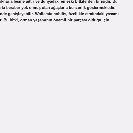
nar ailesine aittir ve dünyadaki en eski bitkilerden birisidir. Bu
arla beraber yok olmuş olan ağaçlarla benzerlik göstermektedir.
de genişleyebilir. Wollemia nobilis, özellikle etrafındaki yaşamı
r. Bu bitki, orman yaşamının önemli bir parçası olduğu için