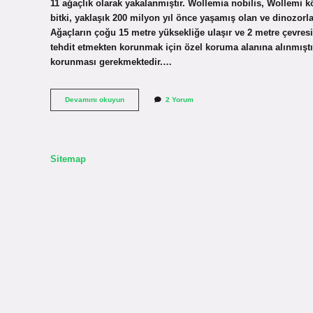
11 ağaçlık olarak yakalanmıştır. Wollemia nobilis, Wollemi kök
bitki, yaklaşık 200 milyon yıl önce yaşamış olan ve dinozorl
Ağaçların çoğu 15 metre yüksekliğe ulaşır ve 2 metre çevresin
tehdit etmekten korunmak için özel koruma alanına alınmıştı
korunması gerekmektedir.…
Dünyanın
Devamını okuyun
2 Yorum
en
nadir
bitkisi
nedir
Sitemap