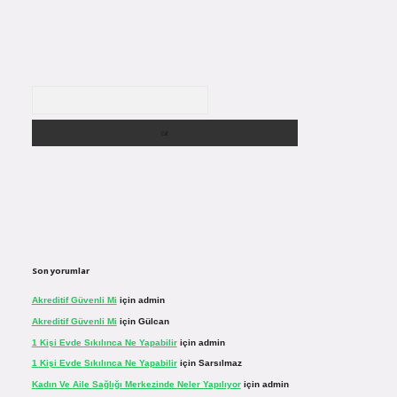
Arama
Son yorumlar
Akreditif Güvenli Mi
için
admin
Akreditif Güvenli Mi
için
Gülcan
1 Kişi Evde Sıkılınca Ne Yapabilir
için
admin
1 Kişi Evde Sıkılınca Ne Yapabilir
için
Sarsılmaz
Kadın Ve Aile Sağlığı Merkezinde Neler Yapılıyor
için
admin