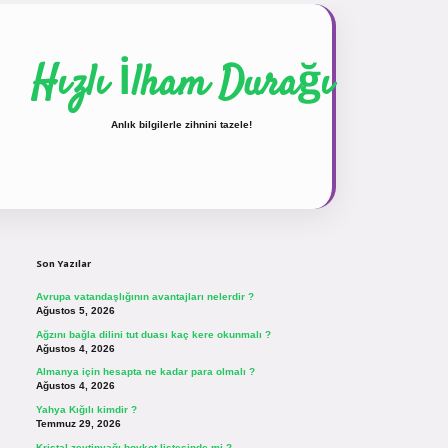
Hızlı İlham Durağı
Anlık bilgilerle zihnini tazele!
Sidebar
vdcasinogir.net
Son Yazılar
Avrupa vatandaşlığının avantajları nelerdir ?
Ağustos 5, 2026
Ağzını bağla dilini tut duası kaç kere okunmalı ?
Ağustos 4, 2026
Almanya için hesapta ne kadar para olmalı ?
Ağustos 4, 2026
Yahya Kığılı kimdir ?
Temmuz 29, 2026
Kristal zeytinyağı boykot listesinde mi ?