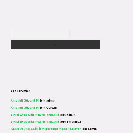
Arama
Son yorumlar
Akreditif Güvenli Mi
için
admin
Akreditif Güvenli Mi
için
Gülcan
1 Kişi Evde Sıkılınca Ne Yapabilir
için
admin
1 Kişi Evde Sıkılınca Ne Yapabilir
için
Sarsılmaz
Kadın Ve Aile Sağlığı Merkezinde Neler Yapılıyor
için
admin