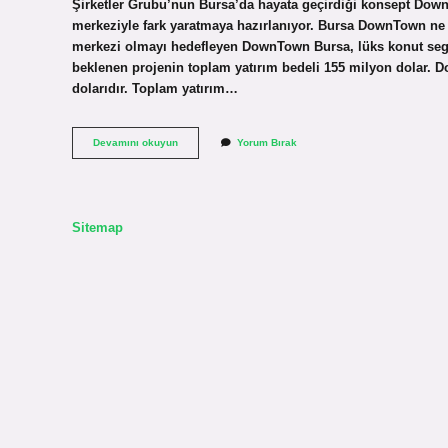
Şirketler Grubu’nun Bursa’da hayata geçirdiği konsept DownTow
merkeziyle fark yaratmaya hazırlanıyor. Bursa DownTown ne 
merkezi olmayı hedefleyen DownTown Bursa, lüks konut seg
beklenen projenin toplam yatırım bedeli 155 milyon dolar.
dolarıdır. Toplam yatırım…
Downtown
Devamını okuyun
Yorum Bırak
Mimari
Kim
Sitemap