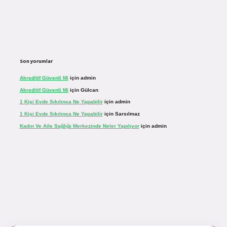
Son yorumlar
Akreditif Güvenli Mi
için
admin
Akreditif Güvenli Mi
için
Gülcan
1 Kişi Evde Sıkılınca Ne Yapabilir
için
admin
1 Kişi Evde Sıkılınca Ne Yapabilir
için
Sarsılmaz
Kadın Ve Aile Sağlığı Merkezinde Neler Yapılıyor
için
admin
.net