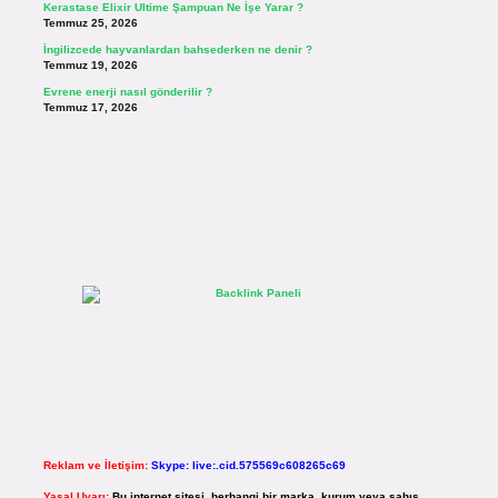
Kerastase Elixir Ultime Şampuan Ne İşe Yarar ?
Temmuz 25, 2026
İngilizcede hayvanlardan bahsederken ne denir ?
Temmuz 19, 2026
Evrene enerji nasıl gönderilir ?
Temmuz 17, 2026
Reklam ve İletişim:
Skype: live:.cid.575569c608265c69
Yasal Uyarı:
Bu internet sitesi, herhangi bir marka, kurum veya şahıs