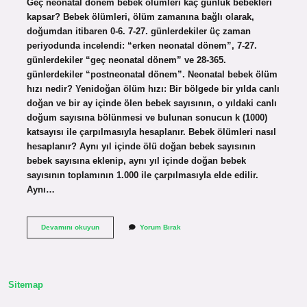
Geç neonatal dönem bebek ölümleri kaç günlük bebekleri
kapsar? Bebek ölümleri, ölüm zamanına bağlı olarak,
doğumdan itibaren 0-6. 7-27. günlerdekiler üç zaman
periyodunda incelendi: “erken neonatal dönem”, 7-27.
günlerdekiler “geç neonatal dönem” ve 28-365.
günlerdekiler “postneonatal dönem”. Neonatal bebek ölüm
hızı nedir? Yenidoğan ölüm hızı: Bir bölgede bir yılda canlı
doğan ve bir ay içinde ölen bebek sayısının, o yıldaki canlı
doğum sayısına bölünmesi ve bulunan sonucun k (1000)
katsayısı ile çarpılmasıyla hesaplanır. Bebek ölümleri nasıl
hesaplanır? Aynı yıl içinde ölü doğan bebek sayısının
bebek sayısına eklenip, aynı yıl içinde doğan bebek
sayısının toplamının 1.000 ile çarpılmasıyla elde edilir.
Aynı…
Geç
Devamını okuyun
Yorum Bırak
Neonatal
Bebek
Ölümleri
Kaç
Günlük
Sitemap
Bebekleri
Kapsar