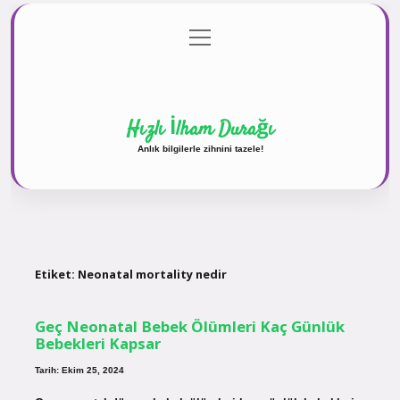
menüyü
Anasayfa
Gizlilik Politikası
Yasal Uyarı
aç
Hakkımızda
Hızlı İlham Durağı
Anlık bilgilerle zihnini tazele!
Etiket:
Neonatal mortality nedir
Geç Neonatal Bebek Ölümleri Kaç Günlük
Bebekleri Kapsar
Tarih: Ekim 25, 2024