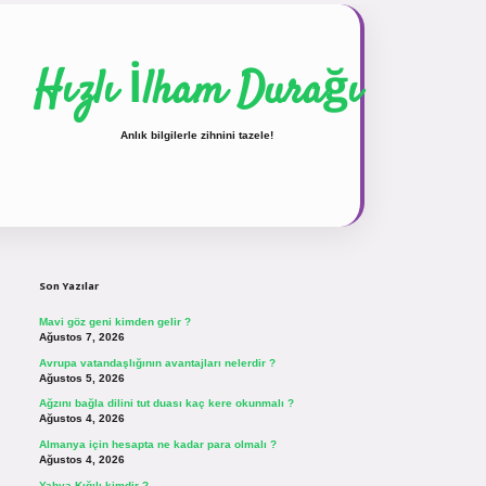
Hızlı İlham Durağı
Anlık bilgilerle zihnini tazele!
Sidebar
vdcasinogir.net
Son Yazılar
Mavi göz geni kimden gelir ?
Ağustos 7, 2026
Avrupa vatandaşlığının avantajları nelerdir ?
Ağustos 5, 2026
Ağzını bağla dilini tut duası kaç kere okunmalı ?
Ağustos 4, 2026
Almanya için hesapta ne kadar para olmalı ?
Ağustos 4, 2026
Yahya Kığılı kimdir ?