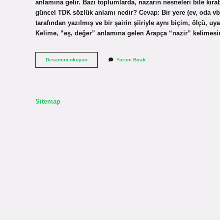
anlamına gelir. Bazı toplumlarda, nazarın nesneleri bile kıra
güncel TDK sözlük anlamı nedir? Cevap: Bir yere (ev, oda vb
tarafından yazılmış ve bir şairin şiiriyle aynı biçim, ölçü, uya
Kelime, “eş, değer” anlamına gelen Arapça “nazir” kelimesi
Eski
Devamını okuyun
Yorum Bırak
Dilde
Nazır
Ne
Demek
Sitemap