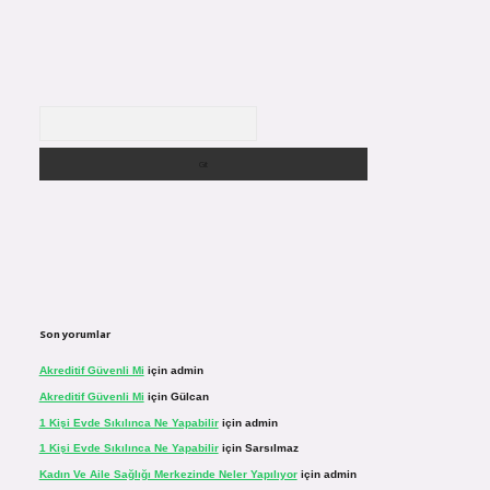
Arama
Son yorumlar
Akreditif Güvenli Mi
için
admin
Akreditif Güvenli Mi
için
Gülcan
1 Kişi Evde Sıkılınca Ne Yapabilir
için
admin
1 Kişi Evde Sıkılınca Ne Yapabilir
için
Sarsılmaz
Kadın Ve Aile Sağlığı Merkezinde Neler Yapılıyor
için
admin