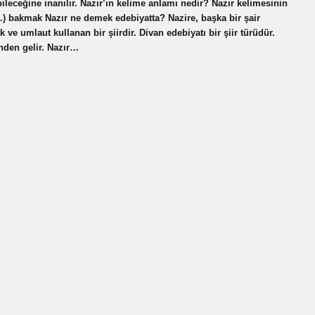
bileceğine inanılır. Nazır’ın kelime anlamı nedir? Nazır kelimesinin
.) bakmak Nazır ne demek edebiyatta? Nazire, başka bir şair
k ve umlaut kullanan bir şiirdir. Divan edebiyatı bir şiir türüdür.
nden gelir. Nazır…