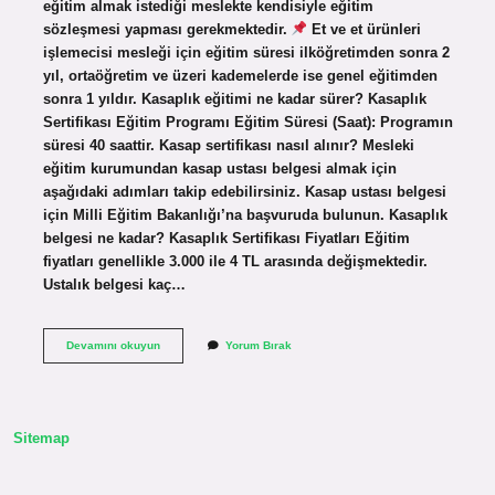
eğitim almak istediği meslekte kendisiyle eğitim
sözleşmesi yapması gerekmektedir.
Et ve et ürünleri
işlemecisi mesleği için eğitim süresi ilköğretimden sonra 2
yıl, ortaöğretim ve üzeri kademelerde ise genel eğitimden
sonra 1 yıldır. Kasaplık eğitimi ne kadar sürer? Kasaplık
Sertifikası Eğitim Programı Eğitim Süresi (Saat): Programın
süresi 40 saattir. Kasap sertifikası nasıl alınır? Mesleki
eğitim kurumundan kasap ustası belgesi almak için
aşağıdaki adımları takip edebilirsiniz. Kasap ustası belgesi
için Milli Eğitim Bakanlığı’na başvuruda bulunun. Kasaplık
belgesi ne kadar? Kasaplık Sertifikası Fiyatları Eğitim
fiyatları genellikle 3.000 ile 4 TL arasında değişmektedir.
Ustalık belgesi kaç…
Kasaplık
Devamını okuyun
Yorum Bırak
Sertifikası
Kaç
Günde
Alınır
Sitemap