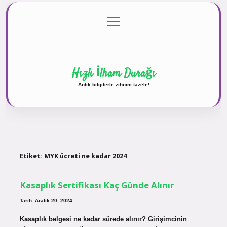
menüyü
Anasayfa
Gizlilik Politikası
Yasal Uyarı
aç
Hakkımızda
Hızlı İlham Durağı
Anlık bilgilerle zihnini tazele!
Etiket:
MYK ücreti ne kadar 2024
Kasaplık Sertifikası Kaç Günde Alınır
Tarih: Aralık 20, 2024
Kasaplık belgesi ne kadar sürede alınır? Girişimcinin