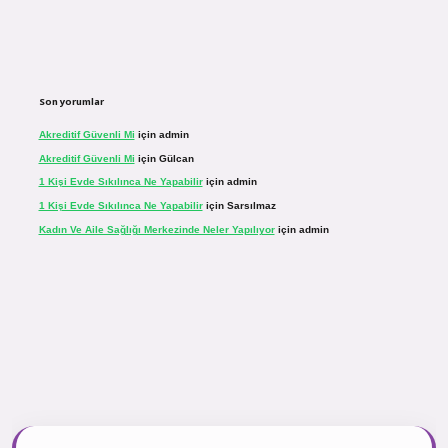
Son yorumlar
Akreditif Güvenli Mi
için
admin
Akreditif Güvenli Mi
için
Gülcan
1 Kişi Evde Sıkılınca Ne Yapabilir
için
admin
1 Kişi Evde Sıkılınca Ne Yapabilir
için
Sarsılmaz
Kadın Ve Aile Sağlığı Merkezinde Neler Yapılıyor
için
admin
sinogir.net