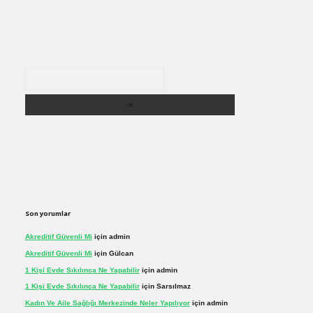
Arama
Son yorumlar
Akreditif Güvenli Mi
için
admin
Akreditif Güvenli Mi
için
Gülcan
1 Kişi Evde Sıkılınca Ne Yapabilir
için
admin
1 Kişi Evde Sıkılınca Ne Yapabilir
için
Sarsılmaz
Kadın Ve Aile Sağlığı Merkezinde Neler Yapılıyor
için
admin