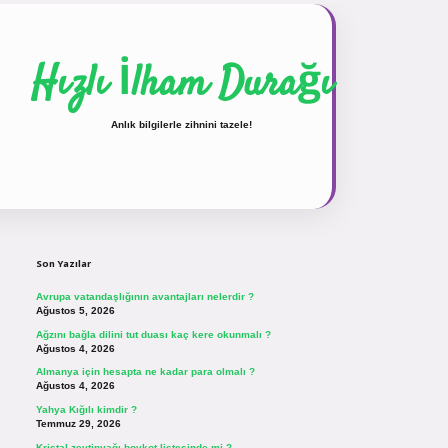
Hızlı İlham Durağı
Anlık bilgilerle zihnini tazele!
Sidebar
vdcasinogir.net
Son Yazılar
Avrupa vatandaşlığının avantajları nelerdir ?
Ağustos 5, 2026
Ağzını bağla dilini tut duası kaç kere okunmalı ?
Ağustos 4, 2026
Almanya için hesapta ne kadar para olmalı ?
Ağustos 4, 2026
Yahya Kığılı kimdir ?
Temmuz 29, 2026
Kristal zeytinyağı boykot listesinde mi ?