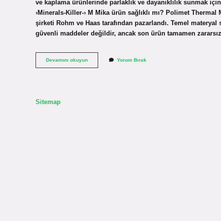
ve kaplama ürünlerinde parlaklık ve dayanıklılık sunmak içi
›Minerals-Killer-› M Mika ürün sağlıklı mı? Polimet Thermal M
şirketi Rohm ve Haas tarafından pazarlandı. Temel materyal sü
güvenli maddeler değildir, ancak son ürün tamamen zarars
Mika
Devamını okuyun
Yorum Bırak
Tozu
Nerelerde
Kullanılır
Sitemap