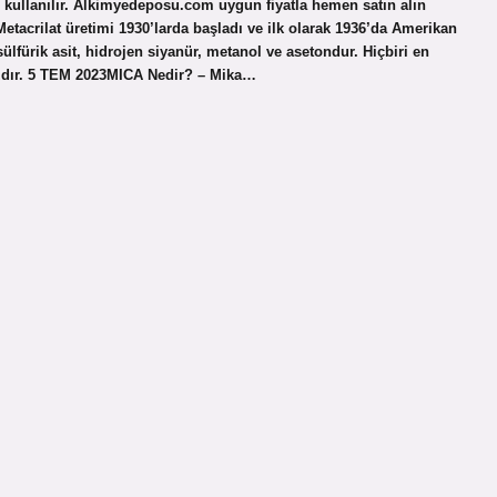
n kullanılır. Alkimyedeposu.com uygun fiyatla hemen satın alın
etacrilat üretimi 1930’larda başladı ve ilk olarak 1936’da Amerikan
lfürik asit, hidrojen siyanür, metanol ve asetondur. Hiçbiri en
ızdır. 5 TEM 2023MICA Nedir? – Mika…