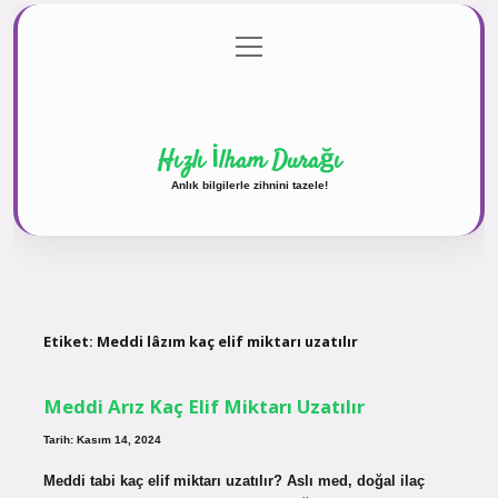
menüyü
Anasayfa
Gizlilik Politikası
Yasal Uyarı
aç
Hakkımızda
Hızlı İlham Durağı
Anlık bilgilerle zihnini tazele!
Etiket:
Meddi lâzım kaç elif miktarı uzatılır
Meddi Arız Kaç Elif Miktarı Uzatılır
Tarih: Kasım 14, 2024
Meddi tabi kaç elif miktarı uzatılır? Aslı med, doğal ilaç