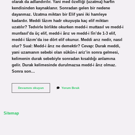
olarak da adlandırılır. Yani med özelliği (uzatma) harfin
kendisinden kaynaklanır. Sonradan gelen bir nedene
dayanmaz. Uzatma miktarı bir Elif yani iki hamleye
kadardır. Meddi lâzım hadr okuyuşta kaç elif miktarı
uzatılır? Tedvirle birlikte okurken medd-i muttasıl ve medd-i
munfasıl’da üç elif, medd-i ârız ve medd-i lîn’de 1-3 elif,
medd-i lâzım’da ise dört elif okunur. Meddi arız nedir, nasıl
olur? Sual: Medd-i ârız ne demektir? Cevap: Durak meddi,
yani uzamanın sebebi olan sükûn-i ariz’in sonra gelmesi,
kelimenin durak sebebiyle sonradan kısaldığı anlamına
gelir. Durak kelimesinde durulmazsa medd-i ârız olmaz.
Sonra son…
Meddi
Devamını okuyun
Yorum Bırak
Arız
Kaç
Elif
Miktarı
Uzatılır
Sitemap