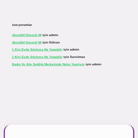
Son yorumlar
Akreditif Güvenli Mi
için
admin
Akreditif Güvenli Mi
için
Gülcan
1 Kişi Evde Sıkılınca Ne Yapabilir
için
admin
1 Kişi Evde Sıkılınca Ne Yapabilir
için
Sarsılmaz
Kadın Ve Aile Sağlığı Merkezinde Neler Yapılıyor
için
admin
sinogir.net