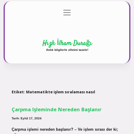
menüyü
Anasayfa
Gizlilik Politikası
Yasal Uyarı
aç
Hakkımızda
Hızlı İlham Durağı
Anlık bilgilerle zihnini tazele!
Etiket:
Matematikte işlem sıralaması nasıl
Çarpma Işleminde Nereden Başlanır
Tarih: Eylül 17, 2024
Çarpma işlemi nereden başlanır? – Ve işlem sırası der ki;