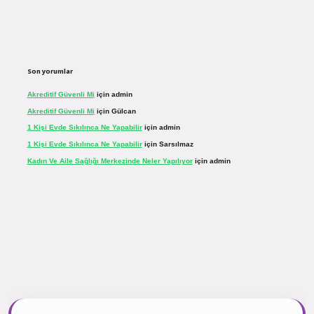
Son yorumlar
Akreditif Güvenli Mi
için
admin
Akreditif Güvenli Mi
için
Gülcan
1 Kişi Evde Sıkılınca Ne Yapabilir
için
admin
1 Kişi Evde Sıkılınca Ne Yapabilir
için
Sarsılmaz
Kadın Ve Aile Sağlığı Merkezinde Neler Yapılıyor
için
admin
.net