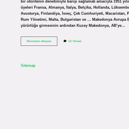
bir otoritenin denetimiyle barışı sağlamak amacıyla 1951 yılı
üyeleri Fransa, Almanya, İtalya, Belçika, Hollanda, Lüksembu
Avusturya, Finlandiya, İsveç, Çek Cumhuriyeti, Macaristan, 
Rum Yönetimi, Malta, Bulgaristan ve … Makedonya Avrupa Bi
yürürlüğe girmesinin ardından Kuzey Makedonya, AB’ye…
Avrupa
Devamını okuyun
12 Yorum
Birliğine
Hangi
Ülke
Kurmuştur
Sitemap