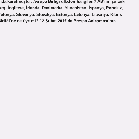
nda kurulmuştur. Avrupa Birliği ülkeleri hangileri? AB’nin şu anki
rg, İngiltere, İrlanda, Danimarka, Yunanistan, İspanya, Portekiz,
Polonya, Slovenya, Slovakya, Estonya, Letonya, Litvanya, Kıbrıs
rliği’ne ne üye mi? 12 Şubat 2019’da Prespa Anlaşması’nın