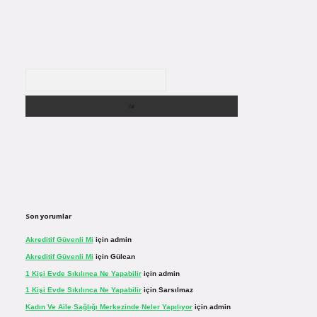
Arama
Son yorumlar
Akreditif Güvenli Mi
için
admin
Akreditif Güvenli Mi
için
Gülcan
1 Kişi Evde Sıkılınca Ne Yapabilir
için
admin
1 Kişi Evde Sıkılınca Ne Yapabilir
için
Sarsılmaz
Kadın Ve Aile Sağlığı Merkezinde Neler Yapılıyor
için
admin