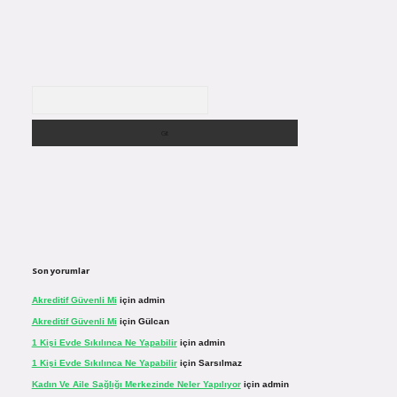
Arama
Son yorumlar
Akreditif Güvenli Mi
için
admin
Akreditif Güvenli Mi
için
Gülcan
1 Kişi Evde Sıkılınca Ne Yapabilir
için
admin
1 Kişi Evde Sıkılınca Ne Yapabilir
için
Sarsılmaz
Kadın Ve Aile Sağlığı Merkezinde Neler Yapılıyor
için
admin