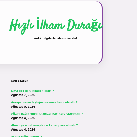
Hızlı İlham Durağı
Anlık bilgilerle zihnini tazele!
Sidebar
vdcasinogir.net
Son Yazılar
Mavi göz geni kimden gelir ?
Ağustos 7, 2026
Avrupa vatandaşlığının avantajları nelerdir ?
Ağustos 5, 2026
Ağzını bağla dilini tut duası kaç kere okunmalı ?
Ağustos 4, 2026
Almanya için hesapta ne kadar para olmalı ?
Ağustos 4, 2026
Yahya Kığılı kimdir ?