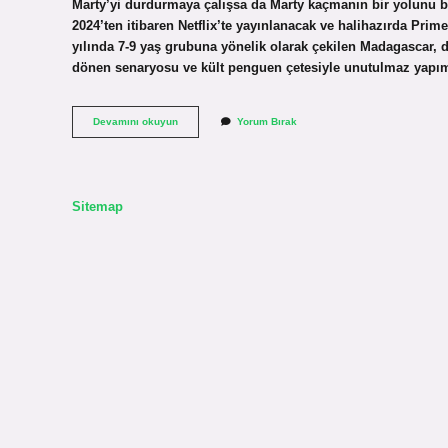
Marty’yi durdurmaya çalışsa da Marty kaçmanın bir yolunu 
2024’ten itibaren Netflix’te yayınlanacak ve halihazırda Pri
yılında 7-9 yaş grubuna yönelik olarak çekilen Madagascar, dos
dönen senaryosu ve kült penguen çetesiyle unutulmaz yapıml
What
Devamını okuyun
Yorum Bırak
Dedin
Gülüm
Hangi
Film
Sitemap