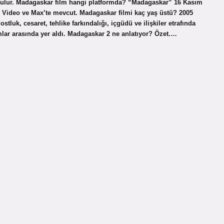
bulur. Madagaskar film hangi platformda? “Madagaskar” 16 Kasım
me Video ve Max’te mevcut. Madagaskar filmi kaç yaş üstü? 2005
tluk, cesaret, tehlike farkındalığı, içgüdü ve ilişkiler etrafında
ar arasında yer aldı. Madagaskar 2 ne anlatıyor? Özet.…