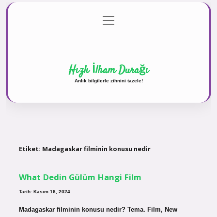
menüyü
Anasayfa
Gizlilik Politikası
Yasal Uyarı
aç
Hakkımızda
Hızlı İlham Durağı
Anlık bilgilerle zihnini tazele!
Etiket:
Madagaskar filminin konusu nedir
What Dedin Gülüm Hangi Film
Tarih: Kasım 16, 2024
Madagaskar filminin konusu nedir? Tema. Film, New