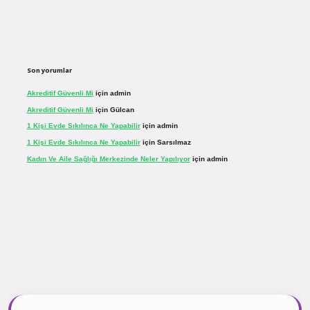
Son yorumlar
Akreditif Güvenli Mi
için
admin
Akreditif Güvenli Mi
için
Gülcan
1 Kişi Evde Sıkılınca Ne Yapabilir
için
admin
1 Kişi Evde Sıkılınca Ne Yapabilir
için
Sarsılmaz
Kadın Ve Aile Sağlığı Merkezinde Neler Yapılıyor
için
admin
r.net