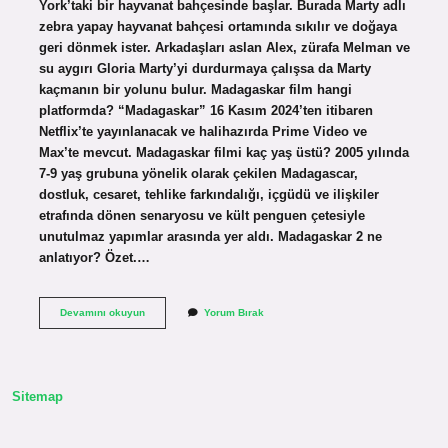
York’taki bir hayvanat bahçesinde başlar. Burada Marty adlı
zebra yapay hayvanat bahçesi ortamında sıkılır ve doğaya
geri dönmek ister. Arkadaşları aslan Alex, zürafa Melman ve
su aygırı Gloria Marty’yi durdurmaya çalışsa da Marty
kaçmanın bir yolunu bulur. Madagaskar film hangi
platformda? “Madagaskar” 16 Kasım 2024’ten itibaren
Netflix’te yayınlanacak ve halihazırda Prime Video ve
Max’te mevcut. Madagaskar filmi kaç yaş üstü? 2005 yılında
7-9 yaş grubuna yönelik olarak çekilen Madagascar,
dostluk, cesaret, tehlike farkındalığı, içgüdü ve ilişkiler
etrafında dönen senaryosu ve kült penguen çetesiyle
unutulmaz yapımlar arasında yer aldı. Madagaskar 2 ne
anlatıyor? Özet.…
What
Devamını okuyun
Yorum Bırak
Dedin
Gülüm
Hangi
Film
Sitemap