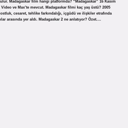
bulur. Madagaskar film hangi platformda? “Madagaskar” 16 Kasım
me Video ve Max’te mevcut. Madagaskar filmi kaç yaş üstü? 2005
tluk, cesaret, tehlike farkındalığı, içgüdü ve ilişkiler etrafında
ar arasında yer aldı. Madagaskar 2 ne anlatıyor? Özet.…