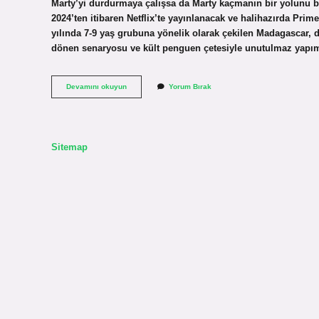
Marty’yi durdurmaya çalışsa da Marty kaçmanın bir yolunu 
2024’ten itibaren Netflix’te yayınlanacak ve halihazırda Pri
yılında 7-9 yaş grubuna yönelik olarak çekilen Madagascar, dos
dönen senaryosu ve kült penguen çetesiyle unutulmaz yapıml
What
Devamını okuyun
Yorum Bırak
Dedin
Gülüm
Hangi
Film
Sitemap