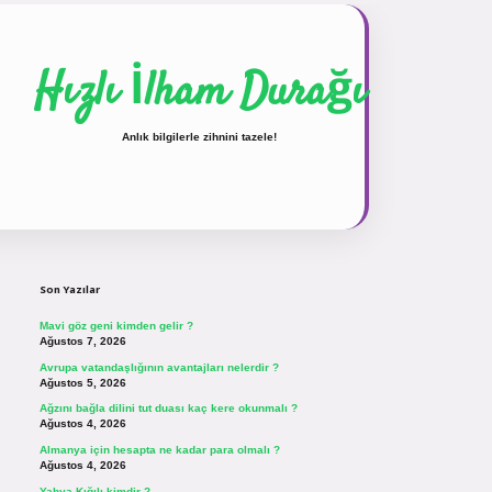
Hızlı İlham Durağı
Anlık bilgilerle zihnini tazele!
Sidebar
vdcasinogir.net
Son Yazılar
Mavi göz geni kimden gelir ?
Ağustos 7, 2026
Avrupa vatandaşlığının avantajları nelerdir ?
Ağustos 5, 2026
Ağzını bağla dilini tut duası kaç kere okunmalı ?
Ağustos 4, 2026
Almanya için hesapta ne kadar para olmalı ?
Ağustos 4, 2026
Yahya Kığılı kimdir ?