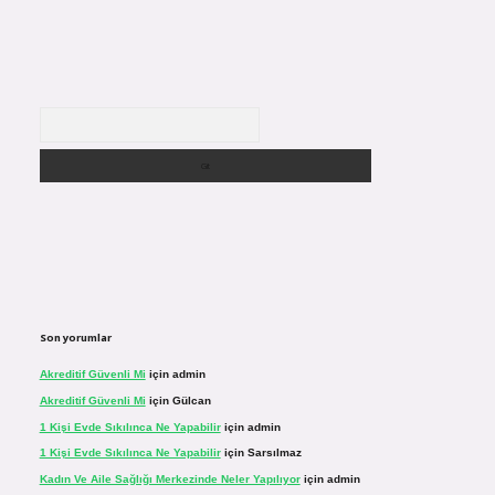
Arama
Son yorumlar
Akreditif Güvenli Mi
için
admin
Akreditif Güvenli Mi
için
Gülcan
1 Kişi Evde Sıkılınca Ne Yapabilir
için
admin
1 Kişi Evde Sıkılınca Ne Yapabilir
için
Sarsılmaz
Kadın Ve Aile Sağlığı Merkezinde Neler Yapılıyor
için
admin