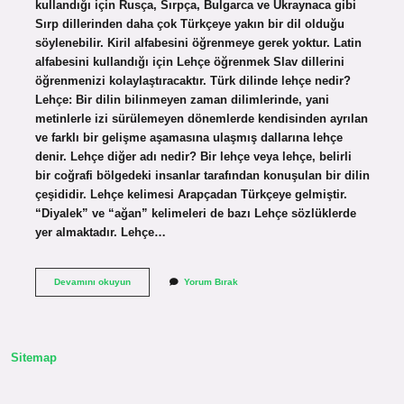
kullandığı için Rusça, Sırpça, Bulgarca ve Ukraynaca gibi
Sırp dillerinden daha çok Türkçeye yakın bir dil olduğu
söylenebilir. Kiril alfabesini öğrenmeye gerek yoktur. Latin
alfabesini kullandığı için Lehçe öğrenmek Slav dillerini
öğrenmenizi kolaylaştıracaktır. Türk dilinde lehçe nedir?
Lehçe: Bir dilin bilinmeyen zaman dilimlerinde, yani
metinlerle izi sürülemeyen dönemlerde kendisinden ayrılan
ve farklı bir gelişme aşamasına ulaşmış dallarına lehçe
denir. Lehçe diğer adı nedir? Bir lehçe veya lehçe, belirli
bir coğrafi bölgedeki insanlar tarafından konuşulan bir dilin
çeşididir. Lehçe kelimesi Arapçadan Türkçeye gelmiştir.
“Diyalek” ve “ağan” kelimeleri de bazı Lehçe sözlüklerde
yer almaktadır. Lehçe…
Lehçe
Devamını okuyun
Yorum Bırak
Dilini
Kim
Kullanır
Sitemap