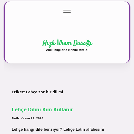
menüyü
Anasayfa
Gizlilik Politikası
Yasal Uyarı
aç
Hakkımızda
Hızlı İlham Durağı
Anlık bilgilerle zihnini tazele!
Etiket:
Lehçe zor bir dil mi
Lehçe Dilini Kim Kullanır
Tarih: Kasım 22, 2024
Lehçe hangi dile benziyor? Lehçe Latin alfabesini