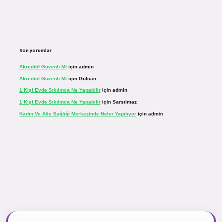
Son yorumlar
Akreditif Güvenli Mi
için
admin
Akreditif Güvenli Mi
için
Gülcan
1 Kişi Evde Sıkılınca Ne Yapabilir
için
admin
1 Kişi Evde Sıkılınca Ne Yapabilir
için
Sarsılmaz
Kadın Ve Aile Sağlığı Merkezinde Neler Yapılıyor
için
admin
inogir.net