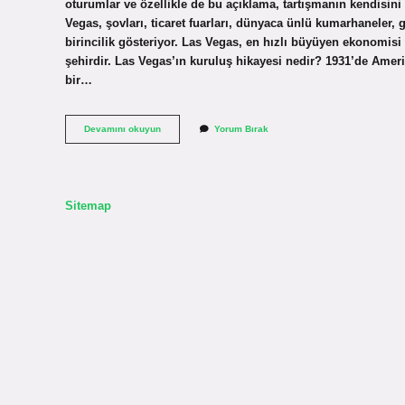
oturumlar ve özellikle de bu açıklama, tartışmanın kendisin
Vegas, şovları, ticaret fuarları, dünyaca ünlü kumarhaneler, 
birincilik gösteriyor. Las Vegas, en hızlı büyüyen ekonomisi 
şehirdir. Las Vegas’ın kuruluş hikayesi nedir? 1931’de Amerik
bir…
Las
Devamını okuyun
Yorum Bırak
Vegas
Nasıl
Anlatılır
Sitemap