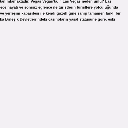
i tanımlamaktadır. Vegas Vegas’ta. ” Las Vegas neden ünlü? Las
gece hayatı ve sonsuz eğlence ile turistlerin turistlere yolculuğunda
ve yerleşim kapasitesi ile kendi güzelliğine sahip tamamen farklı bir
a Birleşik Devletleri’ndeki casinoların yasal statüsüne göre, eski