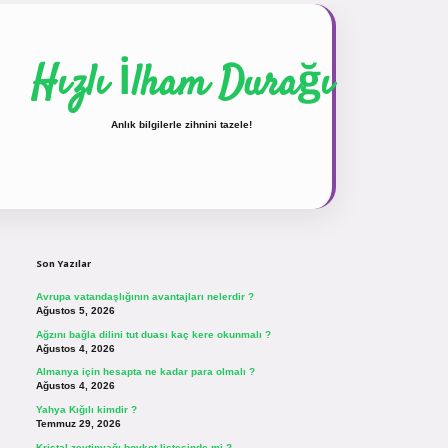
Hızlı İlham Durağı
Anlık bilgilerle zihnini tazele!
Sidebar
vdcasinogir.net
Son Yazılar
Avrupa vatandaşlığının avantajları nelerdir ?
Ağustos 5, 2026
Ağzını bağla dilini tut duası kaç kere okunmalı ?
Ağustos 4, 2026
Almanya için hesapta ne kadar para olmalı ?
Ağustos 4, 2026
Yahya Kığılı kimdir ?
Temmuz 29, 2026
Kristal zeytinyağı boykot listesinde mi ?