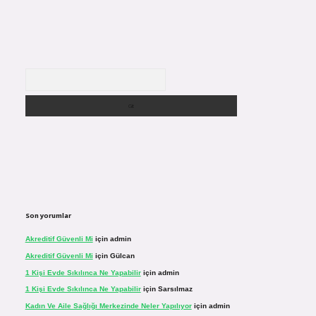
Arama
Son yorumlar
Akreditif Güvenli Mi
için
admin
Akreditif Güvenli Mi
için
Gülcan
1 Kişi Evde Sıkılınca Ne Yapabilir
için
admin
1 Kişi Evde Sıkılınca Ne Yapabilir
için
Sarsılmaz
Kadın Ve Aile Sağlığı Merkezinde Neler Yapılıyor
için
admin