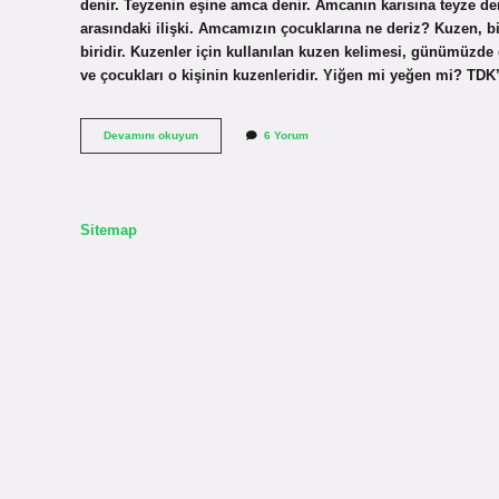
denir. Teyzenin eşine amca denir. Amcanın karısına teyze de
arasındaki ilişki. Amcamızın çocuklarına ne deriz? Kuzen, b
biridir. Kuzenler için kullanılan kuzen kelimesi, günümüzde
ve çocukları o kişinin kuzenleridir. Yiğen mi yeğen mi? TDK
Amca
Devamını okuyun
6 Yorum
Çocuklarına
Ne
Denir
Sitemap