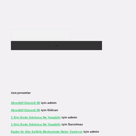
Arama
Son yorumlar
Akreditif Güvenli Mi
için
admin
Akreditif Güvenli Mi
için
Gülcan
1 Kişi Evde Sıkılınca Ne Yapabilir
için
admin
1 Kişi Evde Sıkılınca Ne Yapabilir
için
Sarsılmaz
Kadın Ve Aile Sağlığı Merkezinde Neler Yapılıyor
için
admin