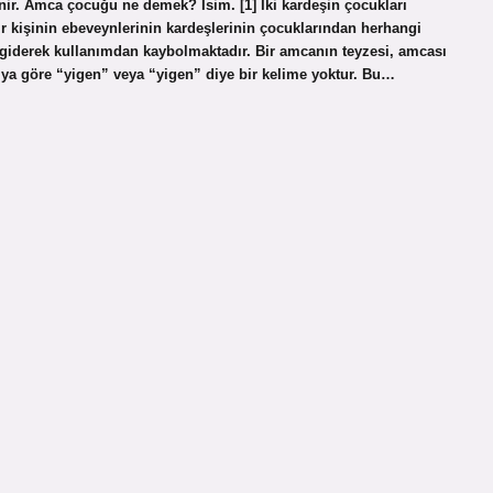
nir. Amca çocuğu ne demek? İsim. [1] İki kardeşin çocukları
ir kişinin ebeveynlerinin kardeşlerinin çocuklarından herhangi
 giderek kullanımdan kaybolmaktadır. Bir amcanın teyzesi, amcası
’ya göre “yigen” veya “yigen” diye bir kelime yoktur. Bu…