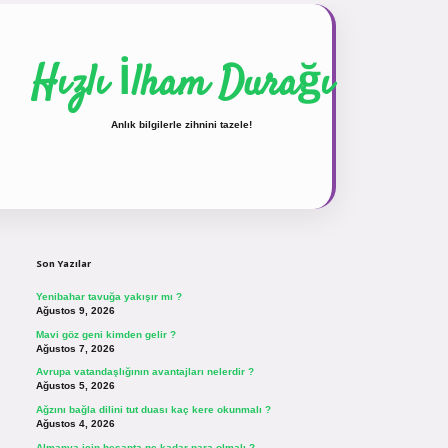
Hızlı İlham Durağı
Anlık bilgilerle zihnini tazele!
Sidebar
vdcasinogir.net
Son Yazılar
Yenibahar tavuğa yakışır mı ?
Ağustos 9, 2026
Mavi göz geni kimden gelir ?
Ağustos 7, 2026
Avrupa vatandaşlığının avantajları nelerdir ?
Ağustos 5, 2026
Ağzını bağla dilini tut duası kaç kere okunmalı ?
Ağustos 4, 2026
Almanya için hesapta ne kadar para olmalı ?