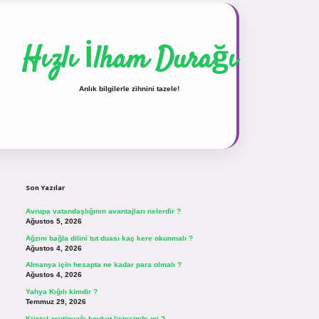
Hızlı İlham Durağı
Anlık bilgilerle zihnini tazele!
Sidebar
vdcasinogir.net
Son Yazılar
Avrupa vatandaşlığının avantajları nelerdir ?
Ağustos 5, 2026
Ağzını bağla dilini tut duası kaç kere okunmalı ?
Ağustos 4, 2026
Almanya için hesapta ne kadar para olmalı ?
Ağustos 4, 2026
Yahya Kığılı kimdir ?
Temmuz 29, 2026
Kristal zeytinyağı boykot listesinde mi ?