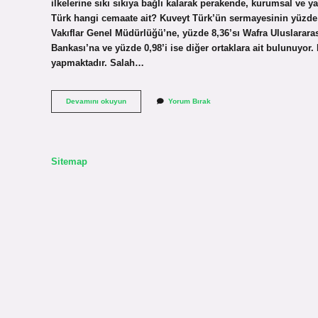
ilkelerine sıkı sıkıya bağlı kalarak perakende, kurumsal ve y
Türk hangi cemaate ait? Kuveyt Türk’ün sermayesinin yüzde 
Vakıflar Genel Müdürlüğü’ne, yüzde 8,36’sı Wafra Uluslararas
Bankası’na ve yüzde 0,98’i ise diğer ortaklara ait bulunuyor
yapmaktadır. Salah…
Dallah
Devamını okuyun
Yorum Bırak
Al
Baraka
Holding
Kimin
Sitemap