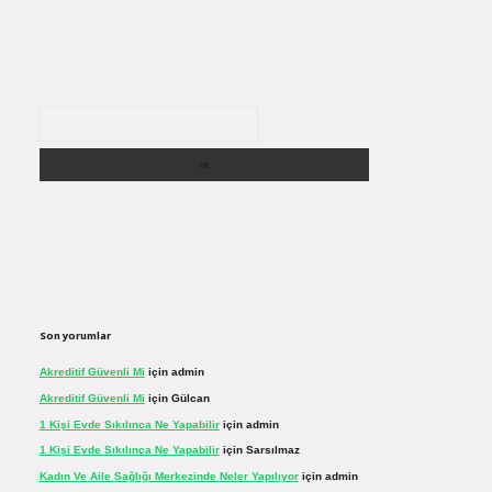
Arama
Son yorumlar
Akreditif Güvenli Mi
için
admin
Akreditif Güvenli Mi
için
Gülcan
1 Kişi Evde Sıkılınca Ne Yapabilir
için
admin
1 Kişi Evde Sıkılınca Ne Yapabilir
için
Sarsılmaz
Kadın Ve Aile Sağlığı Merkezinde Neler Yapılıyor
için
admin