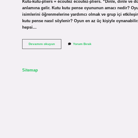
Kutu-kutu-pliers = écoutez écoutez-pliers. “Dinle, dinle ve d
anlamına gelir. Kutu kutu pense oyununun amacı nedir? Oyunu
isimlerini öğrenmelerine yardımcı olmak ve grup içi etkileşi
kutu pense nasıl söylenir? Oyun en az üç kişiyle oynanabilir.
hepsi…
Kutu
Devamını okuyun
Yorum Bırak
Kutu
Pense
Ismi
Nereden
Gelir
Sitemap