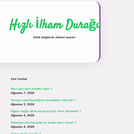
Hızlı İlham Durağı
Anlık bilgilerle zihnini tazele!
Sidebar
vdcasinogir.net
Son Yazılar
Mavi göz geni kimden gelir ?
Ağustos 7, 2026
Avrupa vatandaşlığının avantajları nelerdir ?
Ağustos 5, 2026
Ağzını bağla dilini tut duası kaç kere okunmalı ?
Ağustos 4, 2026
Almanya için hesapta ne kadar para olmalı ?
Ağustos 4, 2026
Yahya Kığılı kimdir ?