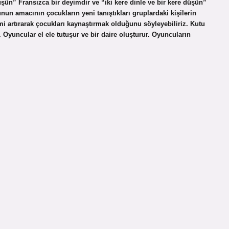
üşün” Fransızca bir deyimdir ve “iki kere dinle ve bir kere düşün”
n amacının çocukların yeni tanıştıkları gruplardaki kişilerin
mi artırarak çocukları kaynaştırmak olduğunu söyleyebiliriz. Kutu
 Oyuncular el ele tutuşur ve bir daire oluşturur. Oyuncuların