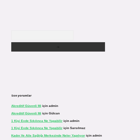
Arama
Son yorumlar
Akreditif Güvenli Mi
için
admin
Akreditif Güvenli Mi
için
Gülcan
1 Kişi Evde Sıkılınca Ne Yapabilir
için
admin
1 Kişi Evde Sıkılınca Ne Yapabilir
için
Sarsılmaz
Kadın Ve Aile Sağlığı Merkezinde Neler Yapılıyor
için
admin