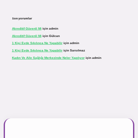
Son yorumlar
Akreditif Güvenli Mi
için
admin
Akreditif Güvenli Mi
için
Gülcan
1 Kişi Evde Sıkılınca Ne Yapabilir
için
admin
1 Kişi Evde Sıkılınca Ne Yapabilir
için
Sarsılmaz
Kadın Ve Aile Sağlığı Merkezinde Neler Yapılıyor
için
admin
r.net