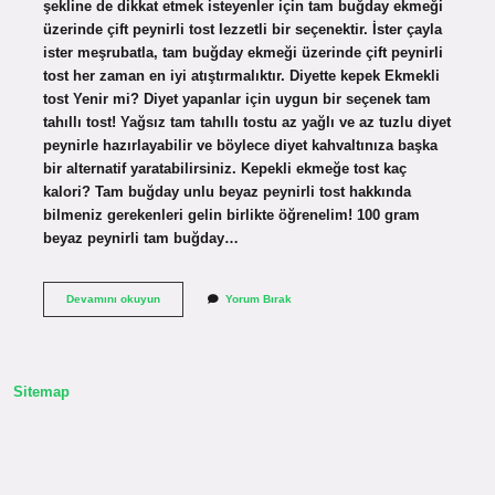
şekline de dikkat etmek isteyenler için tam buğday ekmeği
üzerinde çift peynirli tost lezzetli bir seçenektir. İster çayla
ister meşrubatla, tam buğday ekmeği üzerinde çift peynirli
tost her zaman en iyi atıştırmalıktır. Diyette kepek Ekmekli
tost Yenir mi? Diyet yapanlar için uygun bir seçenek tam
tahıllı tost! Yağsız tam tahıllı tostu az yağlı ve az tuzlu diyet
peynirle hazırlayabilir ve böylece diyet kahvaltınıza başka
bir alternatif yaratabilirsiniz. Kepekli ekmeğe tost kaç
kalori? Tam buğday unlu beyaz peynirli tost hakkında
bilmeniz gerekenleri gelin birlikte öğrenelim! 100 gram
beyaz peynirli tam buğday…
Kepekli
Devamını okuyun
Yorum Bırak
Ekmekten
Tost
Olur
Mu
Sitemap