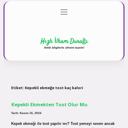
menüyü
Anasayfa
Gizlilik Politikası
Yasal Uyarı
aç
Hakkımızda
Hızlı İlham Durağı
Anlık bilgilerle zihnini tazele!
Etiket:
Kepekli ekmeğe tost kaç kalori
Kepekli Ekmekten Tost Olur Mu
Tarih: Kasım 16, 2024
Kepek ekmeği ile tost yapılır mı? Tost yemeyi seven ancak