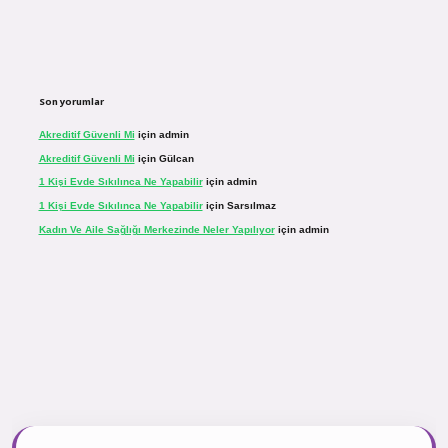
Son yorumlar
Akreditif Güvenli Mi
için
admin
Akreditif Güvenli Mi
için
Gülcan
1 Kişi Evde Sıkılınca Ne Yapabilir
için
admin
1 Kişi Evde Sıkılınca Ne Yapabilir
için
Sarsılmaz
Kadın Ve Aile Sağlığı Merkezinde Neler Yapılıyor
için
admin
r.net