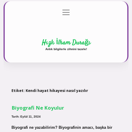
menüyü
Anasayfa
Gizlilik Politikası
Yasal Uyarı
aç
Hakkımızda
Hızlı İlham Durağı
Anlık bilgilerle zihnini tazele!
Etiket:
Kendi hayat hikayesi nasıl yazılır
Biyografi Ne Koyulur
Tarih: Eylül 11, 2024
Biyografi ne yazabilirim? Biyografinin amacı, başka bir