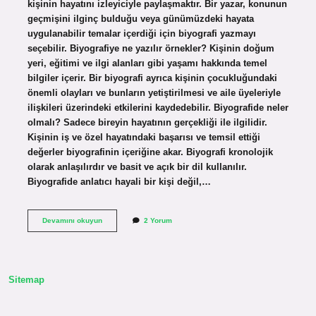
kişinin hayatını izleyiciyle paylaşmaktır. Bir yazar, konunun
geçmişini ilginç bulduğu veya günümüzdeki hayata
uygulanabilir temalar içerdiği için biyografi yazmayı
seçebilir. Biyografiye ne yazılır örnekler? Kişinin doğum
yeri, eğitimi ve ilgi alanları gibi yaşamı hakkında temel
bilgiler içerir. Bir biyografi ayrıca kişinin çocukluğundaki
önemli olayları ve bunların yetiştirilmesi ve aile üyeleriyle
ilişkileri üzerindeki etkilerini kaydedebilir. Biyografide neler
olmalı? Sadece bireyin hayatının gerçekliği ile ilgilidir.
Kişinin iş ve özel hayatındaki başarısı ve temsil ettiği
değerler biyografinin içeriğine akar. Biyografi kronolojik
olarak anlaşılırdır ve basit ve açık bir dil kullanılır.
Biyografide anlatıcı hayali bir kişi değil,…
Biyografi
Devamını okuyun
2 Yorum
Ne
Koyulur
Sitemap