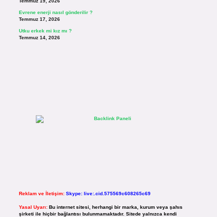
Temmuz 19, 2026
Evrene enerji nasıl gönderilir ?
Temmuz 17, 2026
Utku erkek mi kız mı ?
Temmuz 14, 2026
Reklam ve İletişim:
Skype: live:.cid.575569c608265c69
Yasal Uyarı:
Bu internet sitesi, herhangi bir marka, kurum veya şahıs
şirketi ile hiçbir bağlantısı bulunmamaktadır. Sitede yalnızca kendi