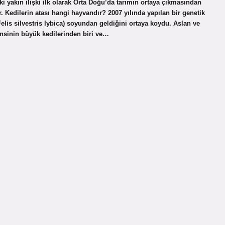
ki yakın ilişki ilk olarak Orta Doğu’da tarımın ortaya çıkmasından
. Kedilerin atası hangi hayvandır? 2007 yılında yapılan bir genetik
Felis silvestris lybica) soyundan geldiğini ortaya koydu. Aslan ve
insinin büyük kedilerinden biri ve…