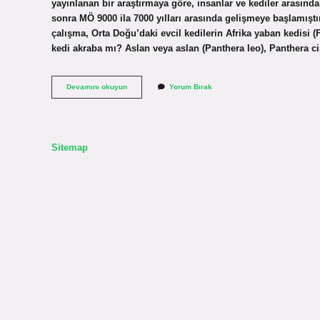
yayınlanan bir araştırmaya göre, insanlar ve kediler arasında
sonra MÖ 9000 ila 7000 yılları arasında gelişmeye başlamıştır
çalışma, Orta Doğu’daki evcil kedilerin Afrika yaban kedisi (
kedi akraba mı? Aslan veya aslan (Panthera leo), Panthera c
Kediler
Devamını okuyun
Yorum Bırak
Hangi
Hayvana
Benzer
Sitemap