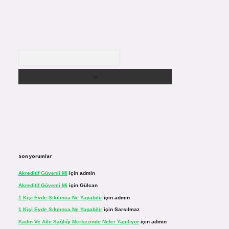
Arama
Son yorumlar
Akreditif Güvenli Mi
için
admin
Akreditif Güvenli Mi
için
Gülcan
1 Kişi Evde Sıkılınca Ne Yapabilir
için
admin
1 Kişi Evde Sıkılınca Ne Yapabilir
için
Sarsılmaz
Kadın Ve Aile Sağlığı Merkezinde Neler Yapılıyor
için
admin