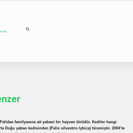
mızda
enzer
elidae familyasına ait yabani bir hayvan türüdür. Kediler hangi
 Doğu yaban kedisinden (Felis silvestris lybica) türemiştir. 2004’te