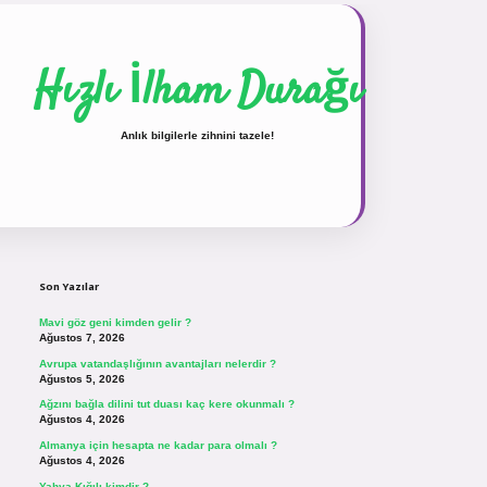
Hızlı İlham Durağı
Anlık bilgilerle zihnini tazele!
Sidebar
vdcasinogir.net
Son Yazılar
Mavi göz geni kimden gelir ?
Ağustos 7, 2026
Avrupa vatandaşlığının avantajları nelerdir ?
Ağustos 5, 2026
Ağzını bağla dilini tut duası kaç kere okunmalı ?
Ağustos 4, 2026
Almanya için hesapta ne kadar para olmalı ?
Ağustos 4, 2026
Yahya Kığılı kimdir ?