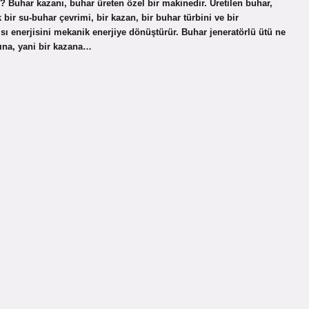
r? Buhar kazanı, buhar üreten özel bir makinedir. Üretilen buhar,
k bir su-buhar çevrimi, bir kazan, bir buhar türbini ve bir
ısı enerjisini mekanik enerjiye dönüştürür. Buhar jeneratörlü ütü ne
kına, yani bir kazana…