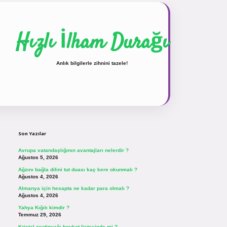
Hızlı İlham Durağı
Anlık bilgilerle zihnini tazele!
Sidebar
vdcasinogir.net
Son Yazılar
Avrupa vatandaşlığının avantajları nelerdir ?
Ağustos 5, 2026
Ağzını bağla dilini tut duası kaç kere okunmalı ?
Ağustos 4, 2026
Almanya için hesapta ne kadar para olmalı ?
Ağustos 4, 2026
Yahya Kığılı kimdir ?
Temmuz 29, 2026
Kristal zeytinyağı boykot listesinde mi ?