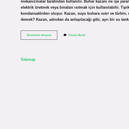
mekanizmalar tarafından kullanılır. Buhar kazanı ne işe yara
elektrik üretmek veya binaları ısıtmak için kullanılabilir. Tipi
kondansatörden oluşur. Kazan, suyu buhara ısıtır ve türbin, 
demek? Kazan, adından da anlaşılacağı gibi, ayrı bir su tan
Buhar
Devamını okuyun
Yorum Bırak
Jeneratörü
Mü
Buhar
Kazanı
Mı
Sitemap