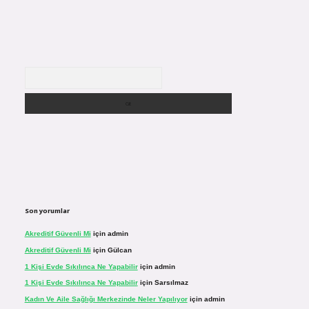
Arama
Son yorumlar
Akreditif Güvenli Mi
için
admin
Akreditif Güvenli Mi
için
Gülcan
1 Kişi Evde Sıkılınca Ne Yapabilir
için
admin
1 Kişi Evde Sıkılınca Ne Yapabilir
için
Sarsılmaz
Kadın Ve Aile Sağlığı Merkezinde Neler Yapılıyor
için
admin