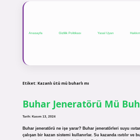
Anasayfa
Gizlilik Politikası
Yasal Uyarı
Hakkı
Etiket:
Kazanlı ütü mü buharlı mı
Buhar Jeneratörü Mü Buh
Tarih: Kasım 13, 2024
Buhar jeneratörü ne işe yarar? Buhar jeneratörleri suyu ısıt
çalışan bir kazan sistemi kullanırlar. Su kazanda ısıtılır ve b