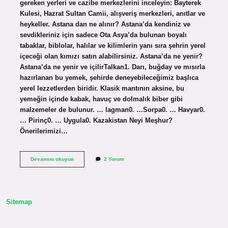
gereken yerleri ve cazibe merkezlerini inceleyin: Bayterek
Kulesi, Hazrat Sultan Camii, alışveriş merkezleri, anıtlar ve
heykeller. Astana dan ne alınır? Astana’da kendiniz ve
sevdikleriniz için sadece Ota Asya’da bulunan boyalı
tabaklar, biblolar, halılar ve kilimlerin yanı sıra şehrin yerel
içeceği olan kımızı satın alabilirsiniz. Astana’da ne yenir?
Astana’da ne yenir ve içilirTalkan1. Darı, buğday ve mısırla
hazırlanan bu yemek, şehirde deneyebileceğimiz başlıca
yerel lezzetlerden biridir. Klasik mantının aksine, bu
yemeğin içinde kabak, havuç ve dolmalık biber gibi
malzemeler de bulunur. … lagman0. …Sorpa0. … Havyar0.
… Pirinç0. … Uygula0. Kazakistan Neyi Meşhur?
Önerilerimizi…
Astana
Devamını okuyun
2 Yorum
Neyi
Meşhur
Sitemap