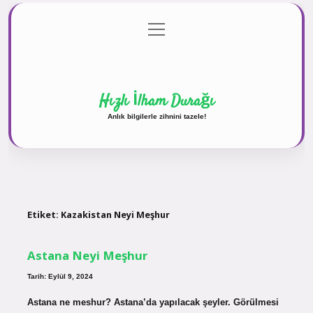
menüyü
Anasayfa
Gizlilik Politikası
Yasal Uyarı
aç
Hakkımızda
Hızlı İlham Durağı
Anlık bilgilerle zihnini tazele!
Etiket:
Kazakistan Neyi Meşhur
Astana Neyi Meşhur
Tarih: Eylül 9, 2024
Astana ne meshur? Astana’da yapılacak şeyler. Görülmesi