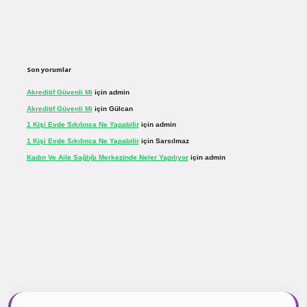
Son yorumlar
Akreditif Güvenli Mi
için
admin
Akreditif Güvenli Mi
için
Gülcan
1 Kişi Evde Sıkılınca Ne Yapabilir
için
admin
1 Kişi Evde Sıkılınca Ne Yapabilir
için
Sarsılmaz
Kadın Ve Aile Sağlığı Merkezinde Neler Yapılıyor
için
admin
.net