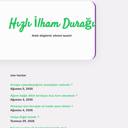
Hızlı İlham Durağı
Anlık bilgilerle zihnini tazele!
Sidebar
vdcasinogir.net
Son Yazılar
Avrupa vatandaşlığının avantajları nelerdir ?
Ağustos 5, 2026
Ağzını bağla dilini tut duası kaç kere okunmalı ?
Ağustos 4, 2026
Almanya için hesapta ne kadar para olmalı ?
Ağustos 4, 2026
Yahya Kığılı kimdir ?
Temmuz 29, 2026
Kristal zeytinyağı boykot listesinde mi ?