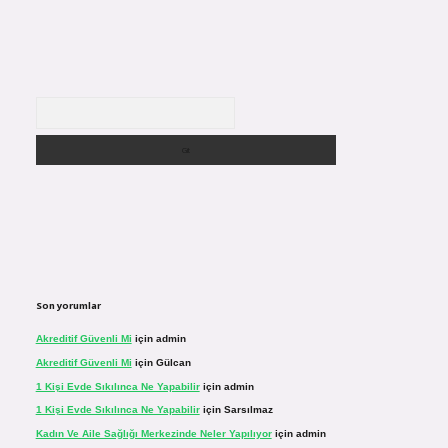
Arama
Son yorumlar
Akreditif Güvenli Mi
için
admin
Akreditif Güvenli Mi
için
Gülcan
1 Kişi Evde Sıkılınca Ne Yapabilir
için
admin
1 Kişi Evde Sıkılınca Ne Yapabilir
için
Sarsılmaz
Kadın Ve Aile Sağlığı Merkezinde Neler Yapılıyor
için
admin