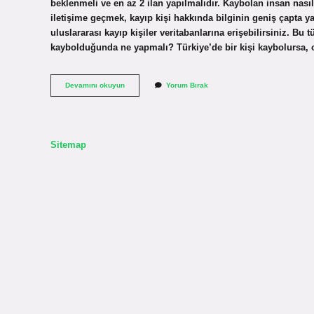
beklenmeli ve en az 2 ilan yapılmalıdır. Kaybolan insan nası
iletişime geçmek, kayıp kişi hakkında bilginin geniş çapta yay
uluslararası kayıp kişiler veritabanlarına erişebilirsiniz. Bu tü
kaybolduğunda ne yapmalı? Türkiye’de bir kişi kaybolursa
Kayıp
Devamını okuyun
Yorum Bırak
Birini
Nasil
Buluruz
Sitemap