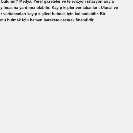
l bulunur? Medya: Yerel gazeteler ve televizyon istasyonlarıyla
ılmasına yardımcı olabilir. Kayıp kişiler veritabanları: Ulusal ve
r veritabanları kayıp kişileri bulmak için kullanılabilir. Biri
, onu bulmak için hemen harekete geçmek önemlidir.…