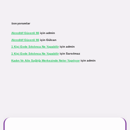
Son yorumlar
Akreditif Güvenli Mi
için
admin
Akreditif Güvenli Mi
için
Gülcan
1 Kişi Evde Sıkılınca Ne Yapabilir
için
admin
1 Kişi Evde Sıkılınca Ne Yapabilir
için
Sarsılmaz
Kadın Ve Aile Sağlığı Merkezinde Neler Yapılıyor
için
admin
sinogir.net