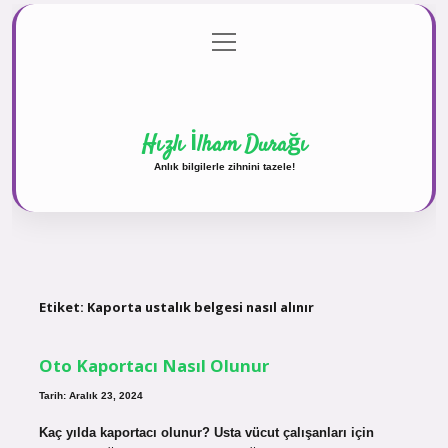
menüyü
Anasayfa
Gizlilik Politikası
Yasal Uyarı
aç
Hakkımızda
Hızlı İlham Durağı
Anlık bilgilerle zihnini tazele!
Etiket:
Kaporta ustalık belgesi nasıl alınır
Oto Kaportacı Nasıl Olunur
Tarih: Aralık 23, 2024
Kaç yılda kaportacı olunur? Usta vücut çalışanları için