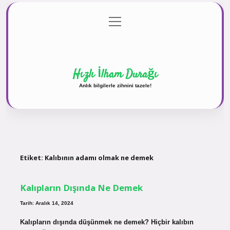
menüyü
Anasayfa
Gizlilik Politikası
Yasal Uyarı
aç
Hakkımızda
Hızlı İlham Durağı
Anlık bilgilerle zihnini tazele!
Etiket:
Kalıbının adamı olmak ne demek
Kalıpların Dışında Ne Demek
Tarih: Aralık 14, 2024
Kalıpların dışında düşünmek ne demek? Hiçbir kalıbın