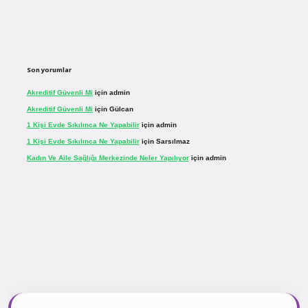
Son yorumlar
Akreditif Güvenli Mi
için
admin
Akreditif Güvenli Mi
için
Gülcan
1 Kişi Evde Sıkılınca Ne Yapabilir
için
admin
1 Kişi Evde Sıkılınca Ne Yapabilir
için
Sarsılmaz
Kadın Ve Aile Sağlığı Merkezinde Neler Yapılıyor
için
admin
r.net